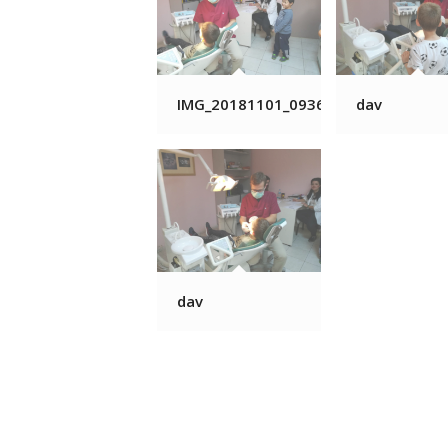
IMG_20181101_093633
dav
dav