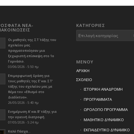
ΡΟΣΦΑΤΑ ΝΕΑ-
KΑΤΗΓΟΡΊΕΣ
ΝΑΚΟΙΝΩΣΕΙΣ
Kατηγορίες
Οι μαθητές της ΣΤ΄ τάξης του
σχολείου μας
πραγματοποίησαν μια
ξεχωριστή επίσκεψη στο 1ο
Γυμνάσιο.
ΜΕΝΟΥ
03/06/2026 - 5:50 πμ
ΑΡΧΙΚΗ
Επιμορφωτική δράση για
ΣΧΟΛΕΙΟ
τους μαθητές της Ε’ και ΣΤ’
τάξης του σχολείου μας με
ΙΣΤΟΡΙΚΗ ΑΝΑΔΡΟΜΗ
θέμα τον «Εθισμό στο
Διαδίκτυο».
ΠΡΟΓΡΑΜΜΑΤΑ
26/05/2026 - 5:40 πμ
ΩΡΟΛΟΓΙΟ ΠΡΟΓΡΑΜΜΑ
Ενημέρωση Α’ και Β’ τάξης για
την υγιεινή διατροφή.
ΜΑΘΗΤΙΚΟ ΔΥΝΑΜΙΚΟ
07/05/2026 - 5:24 πμ
ΕΚΠΑΙΔΕΥΤΙΚΟ ΔΥΝΑΜΙΚΟ
Καλό Πάσχα…