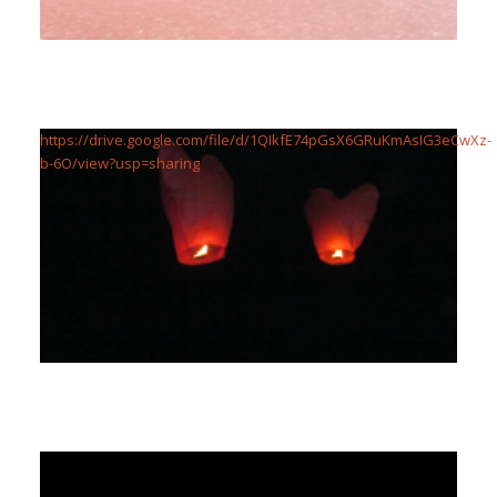
https://drive.google.com/file/d/1QIkfE74pGsX6GRuKmAsIG3eCwXz-
b-6O/view?usp=sharing