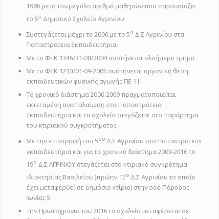
1986 μετά τον μεγάλο αριθμό μαθητών που παρουσιάζει
ο
το 5
Δημοτικό Σχολείο Αγρινίου
ο
Συστεγάζεται μέχρι το 2006 με το 5
Δ.Σ Αγρινίου στα
Παπαστράτεια Εκπαιδευτήρια.
Με το ΦΕΚ 1346/31-08/2004 συστήνεται ολοήμερο τμήμα
Με το ΦΕΚ 1230/01-09-2005 συστήνεται οργανική θέση
εκπαιδευτικών φυσικής αγωγής ΠΕ 11
Το χρονικό διάστημα 2006-2009 πραγματοποιείται
εκτεταμένη αναπαλαίωση στα Παπαστράτεια
Εκπαιδευτήρια και το σχολείο στεγάζεται στο παράρτημα
του κτιριακού συγκροτήματος
ου
Με την επιστροφή του 5
Δ.Σ Αγρινίου στα Παπαστράτεια
εκπαιδευτήρια και για το χρονικό διάστημα 2009-2016 το
ο
19
Δ.Σ ΑΓΡΙΝΙΟΥ στεγάζεται στο κτιριακό συγκρότημα
ο
ιδιοκτησίας Βασιλείου (πρώην 12
Δ.Σ Αγρινίου το οποίο
έχει μεταφερθεί σε δημόσιο κτίριο) στην οδό Πάροδος
Ιωνίας 5
Την Πρωτοχρονιά του 2016 το σχολείο μεταφέρεται σε