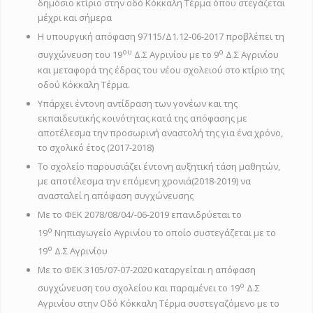
δημόσιο κτίριο στην οδό Κόκκαλη Τέρμα όπου στεγάζεται
μέχρι και σήμερα
Η υπουργική απόφαση 97115/Δ1.12-06-2017 προβλέπει τη
ου
ο
συγχώνευση του 19
Δ.Σ Αγρινίου με το 9
Δ.Σ Αγρινίου
και μεταφορά της έδρας του νέου σχολειού στο κτίριο της
οδού Κόκκαλη Τέρμα.
Υπάρχει έντονη αντίδραση των γονέων και της
εκπαιδευτικής κοινότητας κατά της απόφασης με
αποτέλεσμα την προσωρινή αναστολή της για ένα χρόνο,
το σχολικό έτος (2017-2018)
Το σχολείο παρουσιάζει έντονη αυξητική τάση μαθητών,
με αποτέλεσμα την επόμενη χρονιά(2018-2019) να
ανασταλεί η απόφαση συγχώνευσης
Με το ΦΕΚ 2078/08/04/-06-2019 επανιδρύεται το
ο
19
Νηπιαγωγείο Αγρινίου το οποίο συστεγάζεται με το
ο
19
Δ.Σ Αγρινίου
Με το ΦΕΚ 3105/07-07-2020 καταργείται η απόφαση
ο
συγχώνευση του σχολείου και παραμένει το 19
Δ.Σ
Αγρινίου στην Οδό Κόκκαλη Τέρμα συστεγαζόμενο με το