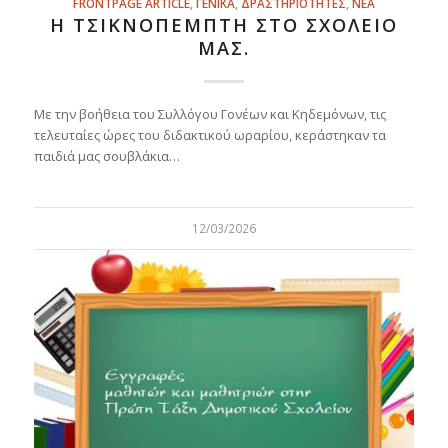
FRONTPAGE ARTICLE
,
ΓΕΝΙΚΑ
,
ΔΡΑΣΤΗΡΙΟΤΗΤΕΣ
,
ΝΕΑ
Η ΤΣΙΚΝΟΠΈΜΠΤΗ ΣΤΟ ΣΧΟΛΕΊΟ
ΜΑΣ.
Με την βοήθεια του Συλλόγου Γονέων και Κηδεμόνων, τις
τελευταίες ώρες του διδακτικού ωραρίου, κεράστηκαν τα
παιδιά μας σουβλάκια…
12/03/2026