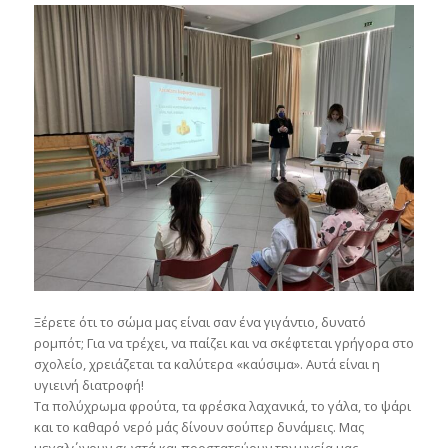
Ξέρετε ότι το σώμα μας είναι σαν ένα γιγάντιο, δυνατό
ρομπότ; Για να τρέχει, να παίζει και να σκέφτεται γρήγορα στο
σχολείο, χρειάζεται τα καλύτερα «καύσιμα». Αυτά είναι η
υγιεινή διατροφή!
Τα πολύχρωμα φρούτα, τα φρέσκα λαχανικά, το γάλα, το ψάρι
και το καθαρό νερό μάς δίνουν σούπερ δυνάμεις. Μας
μεγαλώνουν σωστά και προστατεύουν την υγεία μας.