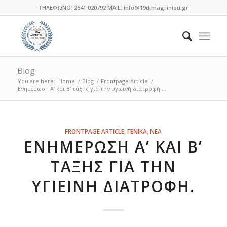
ΤΗΛΕΦΩΝΟ: 2641 020792 MAIL: info@19dimagriniou.gr
Blog
You are here:
Home
/
Blog
/
Frontpage Article
/
Ενημέρωση Α’ και Β’ τάξης για την υγιεινή διατροφή....
FRONTPAGE ARTICLE
,
ΓΕΝΙΚΑ
,
ΝΕΑ
ΕΝΗΜΈΡΩΣΗ Α’ ΚΑΙ Β’
ΤΆΞΗΣ ΓΙΑ ΤΗΝ
ΥΓΙΕΙΝΉ ΔΙΑΤΡΟΦΉ.