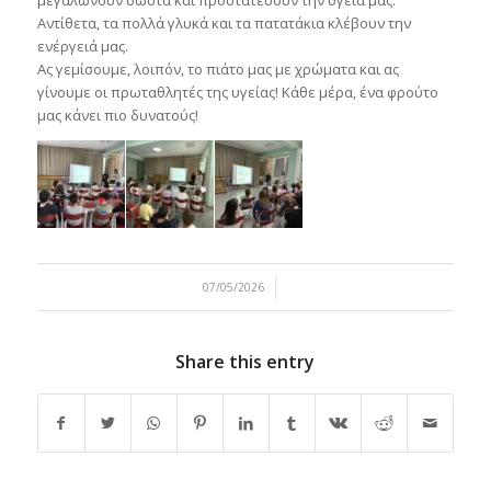
Αντίθετα, τα πολλά γλυκά και τα πατατάκια κλέβουν την
ενέργειά μας.
Ας γεμίσουμε, λοιπόν, το πιάτο μας με χρώματα και ας
γίνουμε οι πρωταθλητές της υγείας! Κάθε μέρα, ένα φρούτο
μας κάνει πιο δυνατούς!
/
07/05/2026
Share this entry