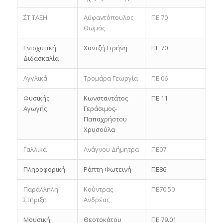
΄ΣΤ ΤΑΞΗ
Αϋφαντόπουλος
ΠΕ 70
Θωμάς
Ενισχυτική
Χαντζή Ειρήνη
ΠΕ 70
Διδασκαλία
Αγγλικά
Τρομάρα Γεωργία
ΠΕ 06
Φυσικής
Κωνσταντάτος
ΠΕ 11
Αγωγής
Γεράσιμος-
Παπαχρήστου
Χρυσούλα
Γαλλικά
Ανάγνου Δήμητρα
ΠΕ07
Πληροφορική
Ράπτη Φωτεινή
ΠΕ86
Παράλληλη
Κούντρας
ΠΕ70.50
Στήριξη
Ανδρέας
Μουσική
Θεοτοκάτου
ΠΕ 79.01