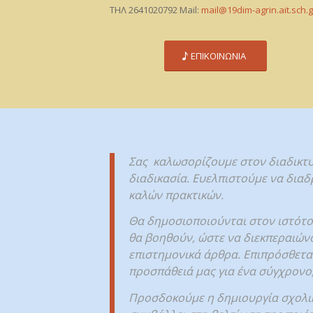
ΤΗΛ 2641020792 Mail:
mail@19dim-agrin.ait.sch.
ΕΠΙΚΟΙΝΩΝΙΑ
Σας καλωσορίζουμε στον διαδικτυα
διαδικασία. Ευελπιστούμε να διαδ
καλών πρακτικών.
Θα δημοσιοποιούνται στον ιστότοπ
θα βοηθούν, ώστε να διεκπεραιών
επιστημονικά άρθρα. Επιπρόσθετα
προσπάθειά μας για ένα σύγχρονο,
Προσδοκούμε η δημιουργία σχολικ