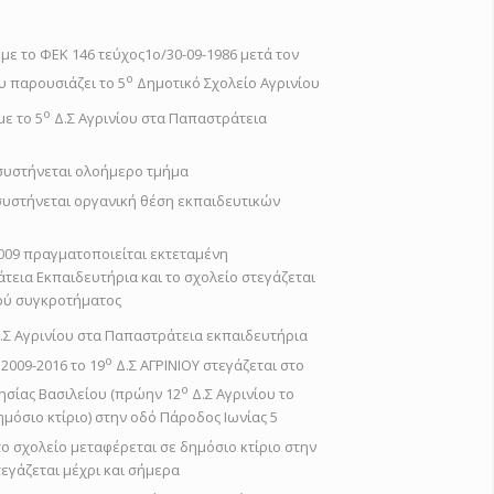
 με το ΦΕΚ 146 τεύχος1ο/30-09-1986 μετά τον
ο
 παρουσιάζει το 5
Δημοτικό Σχολείο Αγρινίου
ο
με το 5
Δ.Σ Αγρινίου στα Παπαστράτεια
 συστήνεται ολοήμερο τμήμα
 συστήνεται οργανική θέση εκπαιδευτικών
2009 πραγματοποιείται εκτεταμένη
εια Εκπαιδευτήρια και το σχολείο στεγάζεται
ού συγκροτήματος
.Σ Αγρινίου στα Παπαστράτεια εκπαιδευτήρια
ο
 2009-2016 το 19
Δ.Σ ΑΓΡΙΝΙΟΥ στεγάζεται στο
ο
ησίας Βασιλείου (πρώην 12
Δ.Σ Αγρινίου το
ημόσιο κτίριο) στην οδό Πάροδος Ιωνίας 5