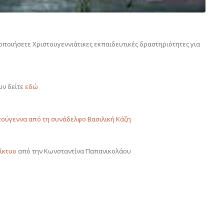
ποιήσετε Χριστουγεννιάτικες εκπαιδευτικές δραστηριότητες για
ων δείτε
εδώ
τούγεννα από τη συνάδελφο Βασιλική Κάζη
δίκτυο
από την Κωνσταντίνα Παπανικολάου