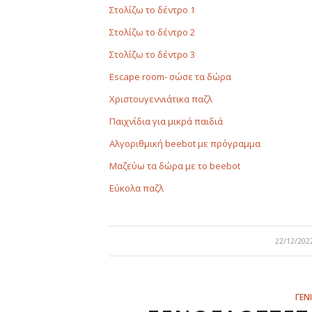
Στολίζω το δέντρο 1
Στολίζω το δέντρο 2
Στολίζω το δέντρο 3
Escape room- σώσε τα δώρα
Χριστουγεννιάτικα παζλ
Παιχνίδια για μικρά παιδιά
Αλγοριθμική beebot με πρόγραμμα
Μαζεύω τα δώρα με το beebot
Εύκολα παζλ
/
22/12/202
ΓΕΝ