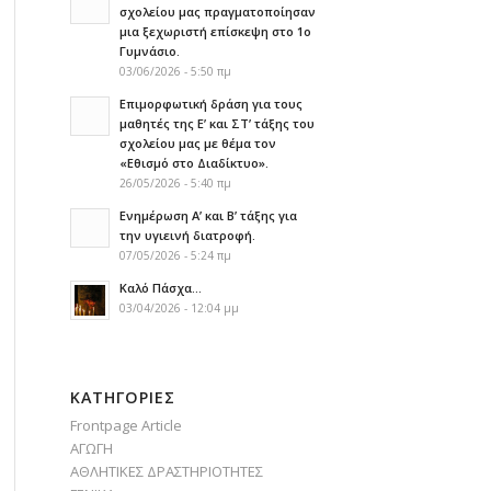
σχολείου μας πραγματοποίησαν
μια ξεχωριστή επίσκεψη στο 1ο
Γυμνάσιο.
03/06/2026 - 5:50 πμ
Επιμορφωτική δράση για τους
μαθητές της Ε’ και ΣΤ’ τάξης του
σχολείου μας με θέμα τον
«Εθισμό στο Διαδίκτυο».
26/05/2026 - 5:40 πμ
Ενημέρωση Α’ και Β’ τάξης για
την υγιεινή διατροφή.
07/05/2026 - 5:24 πμ
Καλό Πάσχα…
03/04/2026 - 12:04 μμ
KΑΤΗΓΟΡΊΕΣ
Frontpage Article
ΑΓΩΓΗ
ΑΘΛΗΤΙΚΕΣ ΔΡΑΣΤΗΡΙΟΤΗΤΕΣ