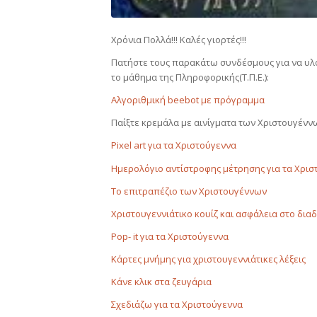
Χρόνια Πολλά!!! Καλές γιορτές!!!
Πατήστε τους παρακάτω συνδέσμους για να υλο
το μάθημα της Πληροφορικής(Τ.Π.Ε.):
Αλγοριθμική beebot με πρόγραμμα
Παίξτε κρεμάλα με αινίγματα των Χριστουγένν
Pixel art για τα Χριστούγεννα
Ημερολόγιο αντίστροφης μέτρησης για τα Χρισ
Το επιτραπέζιο των Χριστουγέννων
Χριστουγεννιάτικο κουίζ και ασφάλεια στο δια
Pop- it για τα Χριστούγεννα
Κάρτες μνήμης για χριστουγεννιάτικες λέξεις
Κάνε κλικ στα ζευγάρια
Σχεδιάζω για τα Χριστούγεννα