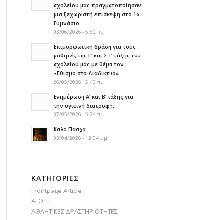
σχολείου μας πραγματοποίησαν
μια ξεχωριστή επίσκεψη στο 1ο
Γυμνάσιο.
03/06/2026 - 5:50 πμ
Επιμορφωτική δράση για τους
μαθητές της Ε’ και ΣΤ’ τάξης του
σχολείου μας με θέμα τον
«Εθισμό στο Διαδίκτυο».
26/05/2026 - 5:40 πμ
Ενημέρωση Α’ και Β’ τάξης για
την υγιεινή διατροφή.
07/05/2026 - 5:24 πμ
Καλό Πάσχα…
03/04/2026 - 12:04 μμ
KΑΤΗΓΟΡΊΕΣ
Frontpage Article
ΑΓΩΓΗ
ΑΘΛΗΤΙΚΕΣ ΔΡΑΣΤΗΡΙΟΤΗΤΕΣ