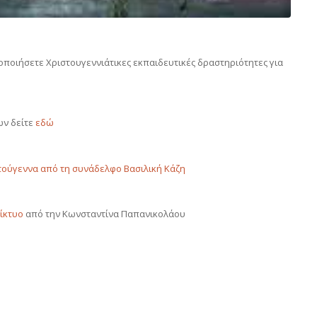
ποιήσετε Χριστουγεννιάτικες εκπαιδευτικές δραστηριότητες για
ων δείτε
εδώ
τούγεννα από τη συνάδελφο Βασιλική Κάζη
δίκτυο
από την Κωνσταντίνα Παπανικολάου