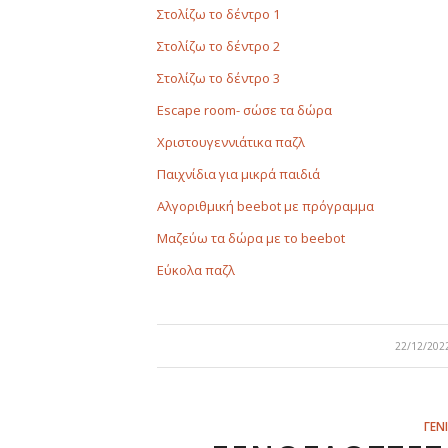
Στολίζω το δέντρο 1
Στολίζω το δέντρο 2
Στολίζω το δέντρο 3
Escape room- σώσε τα δώρα
Χριστουγεννιάτικα παζλ
Παιχνίδια για μικρά παιδιά
Αλγοριθμική beebot με πρόγραμμα
Μαζεύω τα δώρα με το beebot
Εύκολα παζλ
/
22/12/202
ΓΕΝ