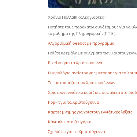
Χρόνια Πολλά!!! Καλές γιορτές!!!
Πατήστε τους παρακάτω συνδέσμους για να υλο
το μάθημα της Πληροφορικής(Τ.Π.Ε.):
Αλγοριθμική beebot με πρόγραμμα
Παίξτε κρεμάλα με αινίγματα των Χριστουγένν
Pixel art για τα Χριστούγεννα
Ημερολόγιο αντίστροφης μέτρησης για τα Χρισ
Το επιτραπέζιο των Χριστουγέννων
Χριστουγεννιάτικο κουίζ και ασφάλεια στο δια
Pop- it για τα Χριστούγεννα
Κάρτες μνήμης για χριστουγεννιάτικες λέξεις
Κάνε κλικ στα ζευγάρια
Σχεδιάζω για τα Χριστούγεννα