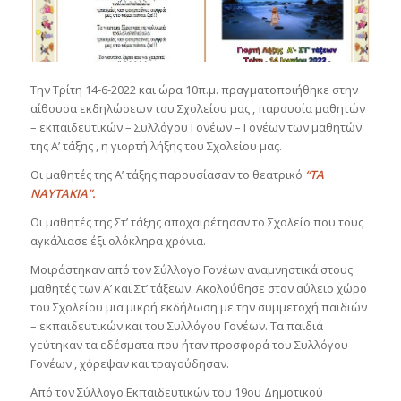
Την Τρίτη 14-6-2022 και ώρα 10π.μ. πραγματοποιήθηκε στην
αίθουσα εκδηλώσεων του Σχολείου μας , παρουσία μαθητών
– εκπαιδευτικών – Συλλόγου Γονέων – Γονέων των μαθητών
της Α’ τάξης , η γιορτή λήξης του Σχολείου μας.
Οι μαθητές της Α’ τάξης παρουσίασαν το θεατρικό
“ΤΑ
ΝΑΥΤΑΚΙΑ”.
Οι μαθητές της Στ’ τάξης αποχαιρέτησαν το Σχολείο που τους
αγκάλιασε έξι ολόκληρα χρόνια.
Μοιράστηκαν από τον Σύλλογο Γονέων αναμνηστικά στους
μαθητές των Α’ και Στ’ τάξεων. Ακολούθησε στον αύλειο χώρο
του Σχολείου μια μικρή εκδήλωση με την συμμετοχή παιδιών
– εκπαιδευτικών και του Συλλόγου Γονέων. Τα παιδιά
γεύτηκαν τα εδέσματα που ήταν προσφορά του Συλλόγου
Γονέων , χόρεψαν και τραγούδησαν.
Από τον Σύλλογο Εκπαιδευτικών του 19ου Δημοτικού