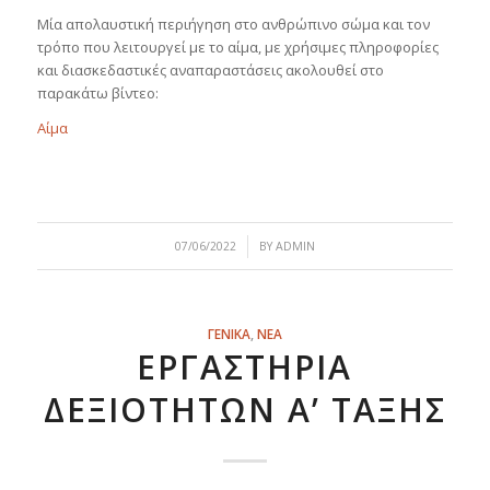
Μία απολαυστική περιήγηση στο ανθρώπινο σώμα και τον
τρόπο που λειτουργεί με το αίμα, με χρήσιμες πληροφορίες
και διασκεδαστικές αναπαραστάσεις ακολουθεί στο
παρακάτω βίντεο:
Αίμα
/
07/06/2022
BY
ADMIN
ΓΕΝΙΚΑ
,
ΝΕΑ
ΕΡΓΑΣΤΉΡΙΑ
ΔΕΞΙΟΤΉΤΩΝ Α’ ΤΆΞΗΣ