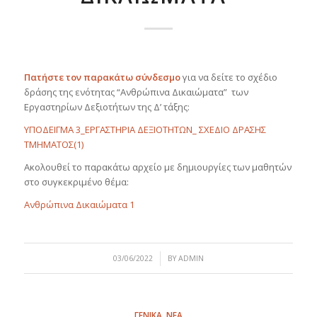
Πατήστε τον παρακάτω σύνδεσμο
για να δείτε το σχέδιο
δράσης της ενότητας “Ανθρώπινα Δικαιώματα” των
Εργαστηρίων Δεξιοτήτων της Δ’ τάξης:
ΥΠΟΔΕΙΓΜΑ 3_ΕΡΓΑΣΤΗΡΙΑ ΔΕΞΙΟΤΗΤΩΝ_ ΣΧΕΔΙΟ ΔΡΑΣΗΣ
ΤΜΗΜΑΤΟΣ(1)
Ακολουθεί το παρακάτω αρχείο με δημιουργίες των μαθητών
στο συγκεκριμένο θέμα:
Ανθρώπινα Δικαιώματα 1
/
03/06/2022
BY
ADMIN
ΓΕΝΙΚΑ
,
ΝΕΑ