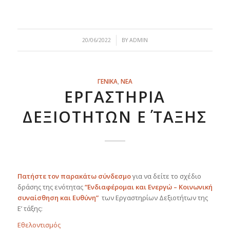
/
20/06/2022
BY
ADMIN
ΓΕΝΙΚΑ
,
ΝΕΑ
ΕΡΓΑΣΤΉΡΙΑ
ΔΕΞΙΟΤΉΤΩΝ Ε΄ ΤΆΞΗΣ
Πατήστε τον παρακάτω σύνδεσμο
για να δείτε το σχέδιο
δράσης της ενότητας
“Ενδιαφέρομαι και Ενεργώ – Κοινωνική
συναίσθηση
και Ευθύνη”
των Εργαστηρίων Δεξιοτήτων της
Ε’ τάξης:
Εθελοντισμός