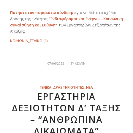
Πατήστε τον παρακάτω σύνδεσμο
για να δείτε το σχέδιο
δράσης της ενότητας
“Ενδιαφέρομαι και Ενεργώ – Κοινωνική
συναίσθηση
και Ευθύνη”
των Εργαστηρίων Δεξιοτήτων της
Α’ τάξης:
ΚΟΙΝΩΝΙΑ_ΤΕΛΙΚΟ (1)
/
07/06/2022
BY
ADMIN
ΓΕΝΙΚΑ
,
ΔΡΑΣΤΗΡΙΟΤΗΤΕΣ
,
ΝΕΑ
ΕΡΓΑΣΤΉΡΙΑ
ΔΕΞΙΟΤΉΤΩΝ Δ’ ΤΆΞΗΣ
– “ΑΝΘΡΏΠΙΝΑ
ΔΙΚΑΙΏΜΑΤΑ”