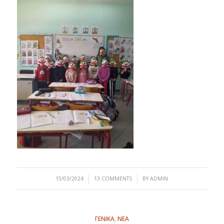
/
/
15/03/2024
13 COMMENTS
BY
ADMIN
ΓΕΝΙΚΑ
,
ΝΕΑ