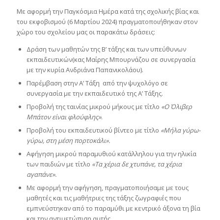
Με αφορμή την Παγκόσμια Ημέρα κατά της σχολικής βίας και
του εκφοβισμού (6 Μαρτίου 2024) πραγματοποιήθηκαν στον
χώρο του σχολείου μας οι παρακάτω δράσεις:
Δράση των μαθητών της Β’ τάξης και των υπεύθυνων
εκπαιδευτικών(κας Μαίρης Μπουρνάζου σε συνεργασία
με την κυρία Ανδριάνα Παπανικολάου).
Παρέμβαση στην Α’ Τάξη από την ψυχολόγο σε
συνεργασία με την εκπαιδευτικό της Α’ Τάξης.
Προβολή της ταινίας μικρού μήκους με τίτλο
«Ο Όλιβερ
Μπάτον είναι φλούφλης»
.
Προβολή του εκπαιδευτικού βίντεο με τίτλο
«Μήλα γύρω-
γύρω, στη μέση πορτοκάλι».
Αφήγηση μικρού παραμυθιού κατάλληλου για την ηλικία
των παιδιών με τίτλο
«Τα χέρια δε χτυπάνε, τα χέρια
αγαπάνε».
Με αφορμή την αφήγηση, πραγματοποιήσαμε με τους
μαθητές και τις μαθήτριες της τάξης ζωγραφιές που
εμπνεύστηκαν από το παραμύθι με κεντρικό άξονα τη βία
και την αντιμετώπιση αυτής.