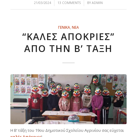
/
/
21/03/2024
13 COMMENTS
BY
ADMIN
ΓΕΝΙΚΑ
,
ΝΕΑ
“ΚΑΛΈΣ ΑΠΌΚΡΙΕΣ”
ΑΠΌ ΤΗΝ Β’ ΤΆΞΗ
Η Β’ τάξη του 19ου Δημοτικού Σχολείου Αγρινίου σας εύχεται
καλές Απόκριες
!