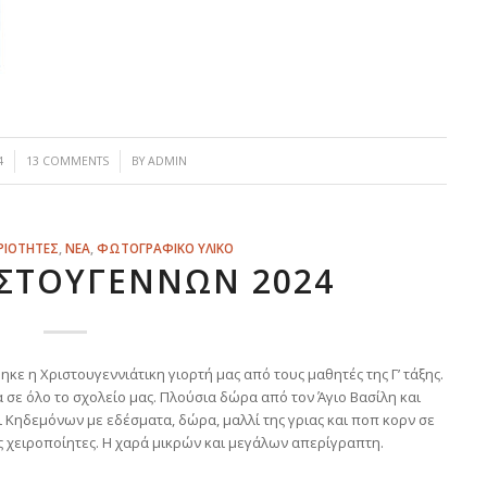
/
4
13 COMMENTS
BY
ADMIN
ΡΙΟΤΗΤΕΣ
,
ΝΕΑ
,
ΦΩΤΟΓΡΑΦΙΚΟ ΥΛΙΚΟ
ΙΣΤΟΥΓΕΝΝΩΝ 2024
 η Χριστουγεννιάτικη γιορτή μας από τους μαθητές της Γ’ τάξης.
 σε όλο το σχολείο μας. Πλούσια δώρα από τον Άγιο Βασίλη και
 Κηδεμόνων με εδέσματα, δώρα, μαλλί της γριας και ποπ κορν σε
ς χειροποίητες. Η χαρά μικρών και μεγάλων απερίγραπτη.