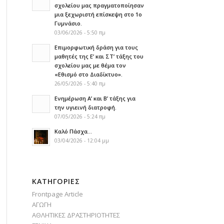
σχολείου μας πραγματοποίησαν
μια ξεχωριστή επίσκεψη στο 1ο
Γυμνάσιο.
03/06/2026 - 5:50 πμ
Επιμορφωτική δράση για τους
μαθητές της Ε’ και ΣΤ’ τάξης του
σχολείου μας με θέμα τον
«Εθισμό στο Διαδίκτυο».
26/05/2026 - 5:40 πμ
Ενημέρωση Α’ και Β’ τάξης για
την υγιεινή διατροφή.
07/05/2026 - 5:24 πμ
Καλό Πάσχα…
03/04/2026 - 12:04 μμ
KΑΤΗΓΟΡΊΕΣ
Frontpage Article
ΑΓΩΓΗ
ΑΘΛΗΤΙΚΕΣ ΔΡΑΣΤΗΡΙΟΤΗΤΕΣ