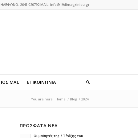
ΤΗΛΕΦΩΝΟ: 2641 020792 MAIL: info@19dimagriniou.gr
ΠΟΣ ΜΑΣ
ΕΠΙΚΟΙΝΩΝΙΑ
You are here:
Home
/
Blog
/
2024
ΠΡΟΣΦΑΤΑ ΝΕΑ
Οι μαθητές της ΣΤ΄ τάξης του