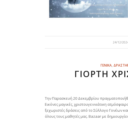
/
24/12/202
ΓΕΝΙΚΑ
,
ΔΡΑΣΤΗ
ΓΙΟΡΤΗ ΧΡ
Την Παρασκευή 20 Δεκεμβρίου πραγματοποιήθηκε
Εικόνες μαγικές, χριστουγεννιάτικη ατμόσφαιρα
ξεχωριστές δράσεις από το Σύλλογο Γονέων και
όλους τους μαθητές μας. Bazaar με δημιουργίε