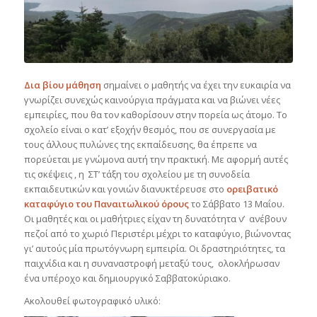
Δια βίου μάθηση
σημαίνει ο μαθητής να έχει την ευκαιρία να
γνωρίζει συνεχώς καινούργια πράγματα και να βιώνει νέες
εμπειρίες, που θα τον καθορίσουν στην πορεία ως άτομο. Το
σχολείο είναι ο κατ’ εξοχήν θεσμός, που σε συνεργασία με
τους άλλους πυλώνες της εκπαίδευσης, θα έπρεπε να
πορεύεται με γνώμονα αυτή την πρακτική. Με αφορμή αυτές
τις σκέψεις , η ΣΤ’ τάξη του σχολείου με τη συνοδεία
εκπαιδευτικών και γονιών διανυκτέρευσε στο
ορειβατικό
καταφύγιο του Παναιτωλικού όρους
το Σάββατο 13 Μαΐου.
Οι μαθητές και οι μαθήτριες είχαν τη δυνατότητα ν’ ανέβουν
πεζοί από το χωριό Περιστέρι μέχρι το καταφύγιο, βιώνοντας
γι’ αυτούς μία πρωτόγνωρη εμπειρία. Οι δραστηριότητες, τα
παιχνίδια και η συναναστροφή μεταξύ τους, ολοκλήρωσαν
ένα υπέροχο και δημιουργικό Σαββατοκύριακο.
Ακολουθεί φωτογραφικό υλικό: