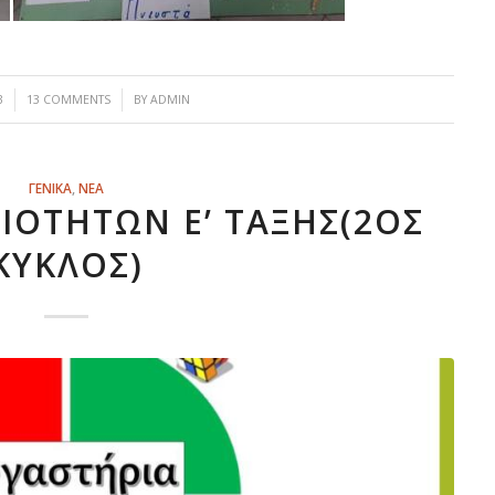
/
3
13 COMMENTS
BY
ADMIN
ΓΕΝΙΚΑ
,
ΝΕΑ
ΞΙΟΤΗΤΩΝ Ε’ ΤΑΞΗΣ(2ΟΣ
ΚΥΚΛΟΣ)