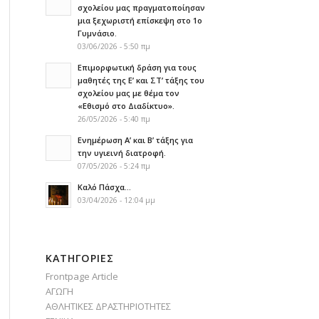
σχολείου μας πραγματοποίησαν
μια ξεχωριστή επίσκεψη στο 1ο
Γυμνάσιο.
03/06/2026 - 5:50 πμ
Επιμορφωτική δράση για τους
μαθητές της Ε’ και ΣΤ’ τάξης του
σχολείου μας με θέμα τον
«Εθισμό στο Διαδίκτυο».
26/05/2026 - 5:40 πμ
Ενημέρωση Α’ και Β’ τάξης για
την υγιεινή διατροφή.
07/05/2026 - 5:24 πμ
Καλό Πάσχα…
03/04/2026 - 12:04 μμ
KΑΤΗΓΟΡΊΕΣ
Frontpage Article
ΑΓΩΓΗ
ΑΘΛΗΤΙΚΕΣ ΔΡΑΣΤΗΡΙΟΤΗΤΕΣ