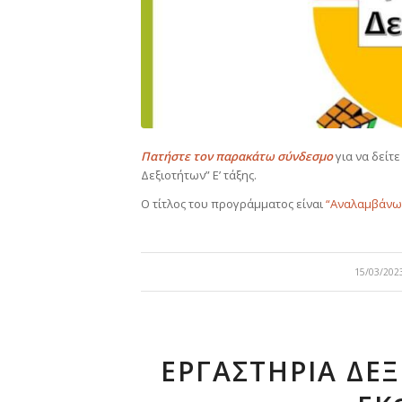
Πατήστε τον παρακάτω σύνδεσμο
για να δείτ
Δεξιοτήτων” Ε’ τάξης.
Ο τίτλος του προγράμματος είναι
“Αναλαμβάνω 
/
15/03/202
ΕΡΓΑΣΤΉΡΙΑ ΔΕ