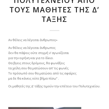
ΠΟΛΥΤΕΧΝΕΊΟΥ ΑΠΟ
ΤΟΥΣ ΜΑΘΗΤΈΣ ΤΗΣ Δ’
ΤΆΞΗΣ
Αν θέλεις να λέγεσαι άνθρωπος»-
Αν θέλεις να λέγεσαι άνθρωπος
δεν θα πάψεις ούτε στιγμή ν’ αγωνίζεσαι
για την ειρήνη και για το δίκιο.
Θα βγεις στους δρόμους, θα φωνάξεις
τα χείλη σου θα ματώσουν απ’ τις φωνές.
Το πρόσωπό σου θα ματώσει από τις σφαίρες
μα δε θα κάνεις ούτε βήμα πίσω” .
Οι μαθητές της Δ’ τάξης τιμούν την επέτειο του Πολυτεχνείου.