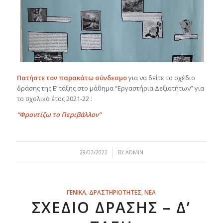
Πατήστε τον παρακάτω σύνδεσμο
για να δείτε το σχέδιο
δράσης της Ε’ τάξης στο μάθημα “Εργαστήρια Δεξιοτήτων” για
το σχολικό έτος 2021-22 :
“Φροντί
ζω το Π
εριβάλλον”
/
28/02/2022
BY
ADMIN
ΓΕΝΙΚΑ
,
ΔΡΑΣΤΗΡΙΟΤΗΤΕΣ
,
ΝΕΑ
ΣΧΈΔΙΟ ΔΡΆΣΗΣ – Δ’