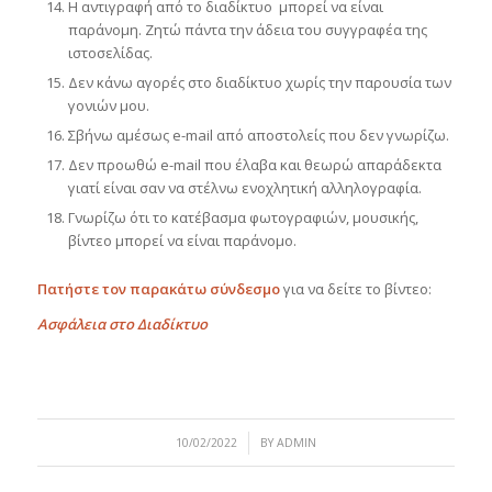
Η αντιγραφή από το διαδίκτυο μπορεί να είναι
παράνομη. Ζητώ πάντα την άδεια του συγγραφέα της
ιστοσελίδας.
Δεν κάνω αγορές στο διαδίκτυο χωρίς την παρουσία των
γονιών μου.
Σβήνω αμέσως e-mail από αποστολείς που δεν γνωρίζω.
Δεν προωθώ e-mail που έλαβα και θεωρώ απαράδεκτα
γιατί είναι σαν να στέλνω ενοχλητική αλληλογραφία.
Γνωρίζω ότι το κατέβασμα φωτογραφιών, μουσικής,
βίντεο μπορεί να είναι παράνομο.
Πατήστε τον παρακάτω σύνδεσμο
για να δείτε το βίντεο:
Ασφάλεια στο Διαδίκτυο
/
10/02/2022
BY
ADMIN