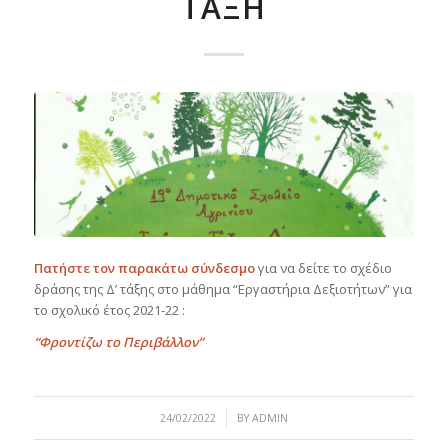
ΤΆΞΗ
Πατήστε τον παρακάτω σύνδεσμο
για να δείτε το σχέδιο
δράσης της Δ’ τάξης στο μάθημα “Εργαστήρια Δεξιοτήτων” για
το σχολικό έτος 2021-22 :
“Φροντί
ζω το Περιβάλλον”
/
24/02/2022
BY
ADMIN