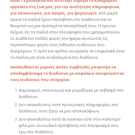
νέων Τεχνολογιών και αποτελεί σήμερα το καθημερινό
εργαλείο στη ζωή μας: για την αναζήτηση πληροφοριών,
για επικοινωνία, για αγορές, για ψυχαγωγία.
Από μικρή
ηλικία τα παιδιά έχουν πρόσβαση στο Διαδίκτυο και το
θεωρούν ως μια αγαπημένη απασχόλησή τους. Η έρευνα
δείχνει ότι τα παιδιά στην πλειοψηφία τους χρησιμοποιούν
το Διαδίκτυο πολλές φορές την ημέρα αγνοώντας τις
περισσότερες φορές τους πιθανούς κινδύνους που
διατρέχουν. Γι’ αυτό και πρέπει να είμαστε σε επιφυλακή όταν
τα παιδιά μας είναι συνδεδεμένα στο διαδίκτυο.
Ακολουθώντας μερικές απλές συμβουλές μπορούμε να
απολαμβάνουμε το διαδίκτυο με ασφάλεια αποφεύγοντας
τους κινδύνους που υπάρχουν:
Δημιουργώ, επικοινωνώ και μοιράζομαι με σεβασμό στο
Διαδίκτυο.
Δεν αποκαλύπτω ποτέ προσωπικές πληροφορίες στο
διαδίκτυο, ούτε ζητώ να μου αποκαλύψουν.
Δεν αποκαλύπτω ποτέ σε κανέναν ούτε στον καλύτερο
φίλο μου τον κωδικό πρόσβασης στο λογαριασμό που
έχω στο διαδίκτυο.