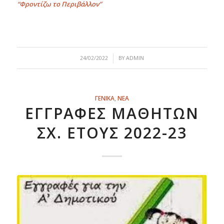
“Φροντίζω το Περιβάλλον”
/
24/02/2022
BY
ADMIN
ΓΕΝΙΚΑ
,
ΝΕΑ
ΕΓΓΡΑΦΈΣ ΜΑΘΗΤΏΝ
ΣΧ. ΈΤΟΥΣ 2022-23