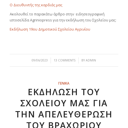
Ο Διευθυντής της καρδιάς μας
Ακολουθεί το παρακάτω άρθρο στην ειδησεογραφική
ιστοσελίδα Agriniopress για την εκδήλωση του Σχολείου μας:
Εκδήλωση 19ου Δημοτικού Σχολείου Αγρινίου
/
/
09/06/2023
13 COMMENTS
BY
ADMIN
ΓΕΝΙΚΑ
ΕΚΔΉΛΩΣΗ ΤΟΥ
ΣΧΟΛΕΊΟΥ ΜΑΣ ΓΙΑ
ΤΗΝ ΑΠΕΛΕΥΘΈΡΩΣΗ
ΤΟΥ ΒΡΑΧΩΡΊΟΥ