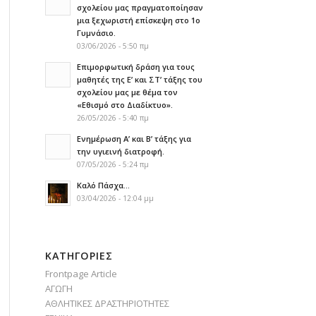
σχολείου μας πραγματοποίησαν
μια ξεχωριστή επίσκεψη στο 1ο
Γυμνάσιο.
03/06/2026 - 5:50 πμ
Επιμορφωτική δράση για τους
μαθητές της Ε’ και ΣΤ’ τάξης του
σχολείου μας με θέμα τον
«Εθισμό στο Διαδίκτυο».
26/05/2026 - 5:40 πμ
Ενημέρωση Α’ και Β’ τάξης για
την υγιεινή διατροφή.
07/05/2026 - 5:24 πμ
Καλό Πάσχα…
03/04/2026 - 12:04 μμ
KΑΤΗΓΟΡΊΕΣ
Frontpage Article
ΑΓΩΓΗ
ΑΘΛΗΤΙΚΕΣ ΔΡΑΣΤΗΡΙΟΤΗΤΕΣ