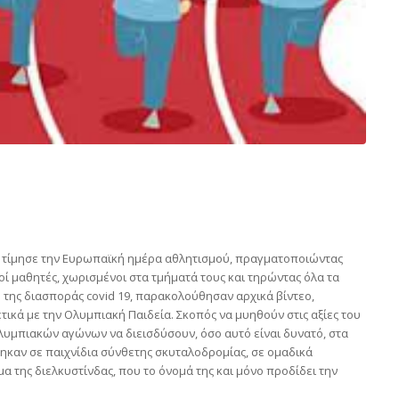
ς τίμησε την Ευρωπαϊκή ημέρα αθλητισμού, πραγματοποιώντας
ροί μαθητές, χωρισμένοι στα τμήματά τους και τηρώντας όλα τα
 της διασποράς covid 19, παρακολούθησαν αρχικά βίντεο,
ικά με την Ολυμπιακή Παιδεία. Σκοπός να μυηθούν στις αξίες του
υμπιακών αγώνων να διεισδύσουν, όσο αυτό είναι δυνατό, στα
ηκαν σε παιχνίδια σύνθετης σκυταλοδρομίας, σε ομαδικά
α της διελκυστίνδας, που το όνομά της και μόνο προδίδει την