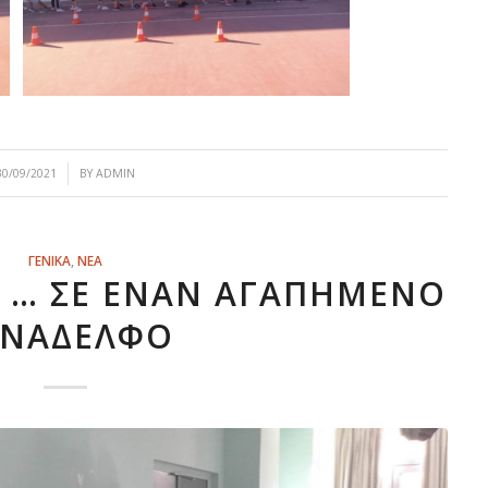
/
30/09/2021
BY
ADMIN
ΓΕΝΙΚΑ
,
ΝΕΑ
 … ΣΕ ΈΝΑΝ ΑΓΑΠΗΜΈΝΟ
ΥΝΆΔΕΛΦΟ