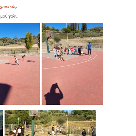
χρονικός.
 μαθητών: