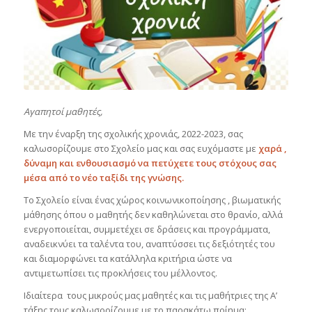
Αγαπητοί μαθητές,
Με την έναρξη της σχολικής χρονιάς, 2022-2023, σας
καλωσορίζουμε στο Σχολείο μας και σας ευχόμαστε με
χαρά ,
δύναμη και ενθουσιασμό να πετύχετε τους στόχους σας
μέσα από το νέο ταξίδι της γνώσης.
Το Σχολείο είναι ένας χώρος κοινωνικοποίησης , βιωματικής
μάθησης όπου ο μαθητής δεν καθηλώνεται στο θρανίο, αλλά
ενεργοποιείται, συμμετέχει σε δράσεις και προγράμματα,
αναδεικνύει τα ταλέντα του, αναπτύσσει τις δεξιότητές του
και διαμορφώνει τα κατάλληλα κριτήρια ώστε να
αντιμετωπίσει τις προκλήσεις του μέλλοντος.
Ιδιαίτερα τους μικρούς μας μαθητές και τις μαθήτριες της Α’
τάξης τους καλωσορίζουμε με το παρακάτω ποίημα: