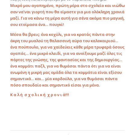
Μικρό μου αγαπημένο, πρώτη μέρα στο σχολείο και νιώθω
σαν να’ναι γιορτή που θα είμαστε για μια ολόκληρη χρονιά
μαζί.
Για να κάνω τη μέρα αυτή για σένα ακόμα πιο μαγική,
σου ετοίμασα ένα… πουγκί!
Μέσα θα βρεις: ένα κοχύλι, για να κρατάς πάντα στην
άκρη του μυαλού τη θαλασσινή αύρα του καλοκαιριού…
ένα πούπουλο, για να χαϊδεύεις κάθε μέρα τρυφερά όσους
αγαπάς… ένα μικρό κλειδί, για να ανοίξουμε μαζί όλες τις
πόρτες της γνώσης, της φαντασίας και της δημιουργίας…
ένα κομμάτι παζλ, για να θυμάσαι πάντα ότι για να είναι
ενωμένη η μικρή μας ομάδα όλα τα κομμάτια είναι εξίσου
σημαντικά… και… μία καρδούλα, για να θυμάσαι πάντα
πόσο σπουδαίο και σημαντικό είσαι για μένα.
Κ α λ ή σ χ ο λ ι κ ή χ ρ ο ν ι ά!!!