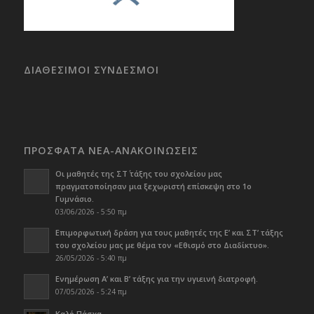
ΔΙΑΘΕΣΙΜΟΙ ΣΥΝΔΕΣΜΟΙ
ΠΡΟΣΦΑΤΑ ΝΕΑ-ΑΝΑΚΟΙΝΩΣΕΙΣ
Οι μαθητές της ΣΤ΄ τάξης του σχολείου μας
πραγματοποίησαν μια ξεχωριστή επίσκεψη στο 1ο
Γυμνάσιο.
03/06/2026 - 5:50 πμ
Επιμορφωτική δράση για τους μαθητές της Ε’ και ΣΤ’ τάξης
του σχολείου μας με θέμα τον «Εθισμό στο Διαδίκτυο».
26/05/2026 - 5:40 πμ
Ενημέρωση Α’ και Β’ τάξης για την υγιεινή διατροφή.
07/05/2026 - 5:24 πμ
Καλό Πάσχα…