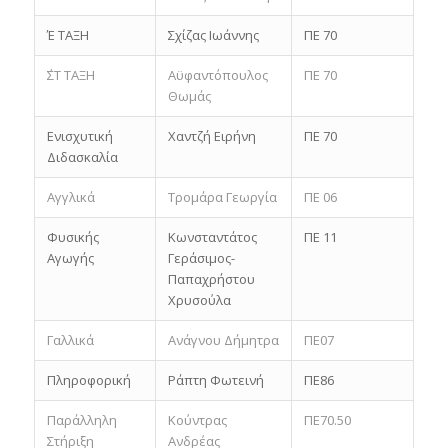
Έ ΤΑΞΗ
Σχίζας Ιωάννης
ΠΕ 70
΄ΣΤ ΤΑΞΗ
Αϋφαντόπουλος
ΠΕ 70
Θωμάς
Ενισχυτική
Χαντζή Ειρήνη
ΠΕ 70
Διδασκαλία
Αγγλικά
Τρομάρα Γεωργία
ΠΕ 06
Φυσικής
Κωνσταντάτος
ΠΕ 11
Αγωγής
Γεράσιμος-
Παπαχρήστου
Χρυσούλα
Γαλλικά
Ανάγνου Δήμητρα
ΠΕ07
Πληροφορική
Ράπτη Φωτεινή
ΠΕ86
Παράλληλη
Κούντρας
ΠΕ70.50
Στήριξη
Ανδρέας