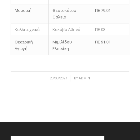
Μουσική
Θεοτοκάτου
ΠΕ 79.01
Θάλεια
Καλλιτεχνικά
Κακάβα Αθηνά
ΠΕ 08
Θεατρική
Μιμιλίδου
ΠΕ 91.01
Αγωγή
Ελπινίκη
/
23/03/2021
BY
ADMIN