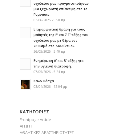
σχολείου μας πραγματοποίησαν
μια ξεχωριστή επίσκεψη στο 1ο
Γυμνάσιο.
03/06/2026 - 5:50 πμ
Επιμορφωτική δράση για τους
μαθητές της Ε’ και ΣΤ’ τάξης του
σχολείου μας με θέμα τον
«Εθισμό στο Διαδίκτυο».
26/05/2026 - 5:40 πμ
Ενημέρωση Α’ και Β’ τάξης για
την υγιεινή διατροφή.
07/05/2026 - 5:24 πμ
Καλό Πάσχα…
03/04/2026 - 12:04 μμ
KΑΤΗΓΟΡΊΕΣ
Frontpage Article
ΑΓΩΓΗ
ΑΘΛΗΤΙΚΕΣ ΔΡΑΣΤΗΡΙΟΤΗΤΕΣ