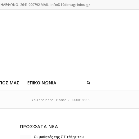
ΤΗΛΕΦΩΝΟ: 2641 020792 MAIL: info@19dimagriniou.gr
ΠΟΣ ΜΑΣ
ΕΠΙΚΟΙΝΩΝΙΑ
You are here:
Home
/
1000018385
ΠΡΟΣΦΑΤΑ ΝΕΑ
Οι μαθητές της ΣΤ΄ τάξης του