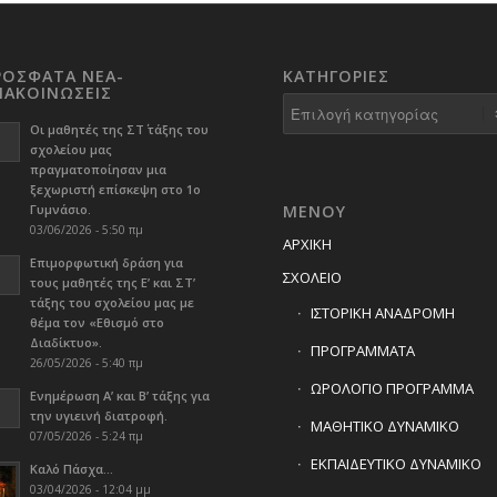
ΡΟΣΦΑΤΑ ΝΕΑ-
KΑΤΗΓΟΡΊΕΣ
ΝΑΚΟΙΝΩΣΕΙΣ
Kατηγορίες
Οι μαθητές της ΣΤ΄ τάξης του
σχολείου μας
πραγματοποίησαν μια
ξεχωριστή επίσκεψη στο 1ο
Γυμνάσιο.
ΜΕΝΟΥ
03/06/2026 - 5:50 πμ
ΑΡΧΙΚΗ
Επιμορφωτική δράση για
ΣΧΟΛΕΙΟ
τους μαθητές της Ε’ και ΣΤ’
τάξης του σχολείου μας με
ΙΣΤΟΡΙΚΗ ΑΝΑΔΡΟΜΗ
θέμα τον «Εθισμό στο
Διαδίκτυο».
ΠΡΟΓΡΑΜΜΑΤΑ
26/05/2026 - 5:40 πμ
ΩΡΟΛΟΓΙΟ ΠΡΟΓΡΑΜΜΑ
Ενημέρωση Α’ και Β’ τάξης για
την υγιεινή διατροφή.
ΜΑΘΗΤΙΚΟ ΔΥΝΑΜΙΚΟ
07/05/2026 - 5:24 πμ
ΕΚΠΑΙΔΕΥΤΙΚΟ ΔΥΝΑΜΙΚΟ
Καλό Πάσχα…
03/04/2026 - 12:04 μμ