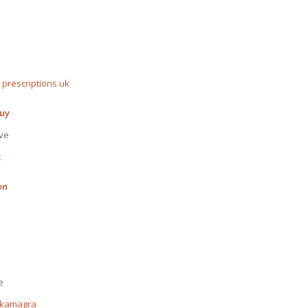
 prescriptions uk
buy
ive
t
on
e
n kamagra