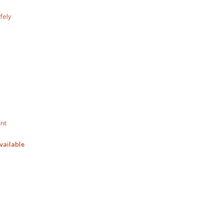
fely
ent
vailable