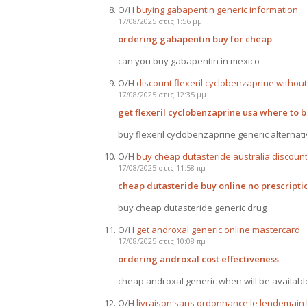
Ο/Η
buying gabapentin generic information
17/08/2025 στις 1:56 μμ
ordering gabapentin buy for cheap
can you buy gabapentin in mexico
Ο/Η
discount flexeril cyclobenzaprine without
17/08/2025 στις 12:35 μμ
get flexeril cyclobenzaprine usa where to 
buy flexeril cyclobenzaprine generic alternat
Ο/Η
buy cheap dutasteride australia discoun
17/08/2025 στις 11:58 πμ
cheap dutasteride buy online no prescripti
buy cheap dutasteride generic drug
Ο/Η
get androxal generic online mastercard
17/08/2025 στις 10:08 πμ
ordering androxal cost effectiveness
cheap androxal generic when will be availabl
Ο/Η
livraison sans ordonnance le lendemai