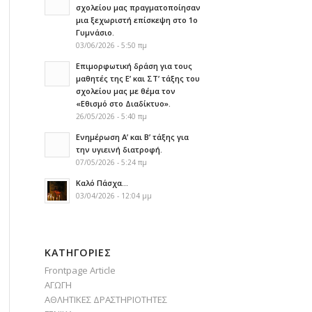
σχολείου μας πραγματοποίησαν
μια ξεχωριστή επίσκεψη στο 1ο
Γυμνάσιο.
03/06/2026 - 5:50 πμ
Επιμορφωτική δράση για τους
μαθητές της Ε’ και ΣΤ’ τάξης του
σχολείου μας με θέμα τον
«Εθισμό στο Διαδίκτυο».
26/05/2026 - 5:40 πμ
Ενημέρωση Α’ και Β’ τάξης για
την υγιεινή διατροφή.
07/05/2026 - 5:24 πμ
Καλό Πάσχα…
03/04/2026 - 12:04 μμ
KΑΤΗΓΟΡΊΕΣ
Frontpage Article
ΑΓΩΓΗ
ΑΘΛΗΤΙΚΕΣ ΔΡΑΣΤΗΡΙΟΤΗΤΕΣ