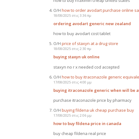
how to buy rifaximin cheap united states
Ο/Η
how to order avodart purchase online sa
18/08/2025 στις 3:36 πμ
ordering avodart generic new zealand
how to buy avodart cost tablet
Ο/Η
price of staxyn at a drug store
18/08/2025 στις 2:30 πμ
buying staxyn uk online
staxyn no r x needed cod accepted
Ο/Η
how to buy itraconazole generic equival
17/08/2025 στις 4:00 μμ
buying itraconazole generic when will be a
purchase itraconazole price by pharmacy
Ο/Η
buying fildena uk cheap purchase buy
17/08/2025 στις 2:06 μμ
how to buy fildena price in canada
buy cheap fildena real price