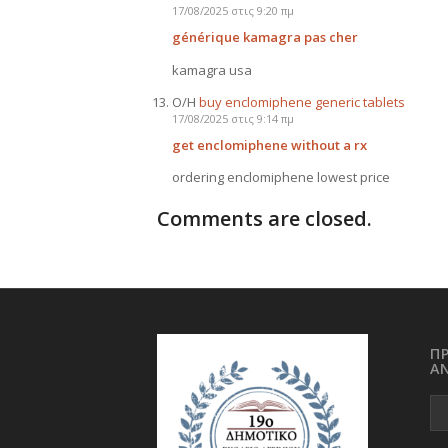
17/08/2025 στις 9:20 πμ
générique kamagra pas cher
kamagra usa
Ο/Η
buy enclomiphene generic tablets
17/08/2025 στις 9:14 πμ
get enclomiphene without a rx
ordering enclomiphene lowest price
Comments are closed.
Π
Α