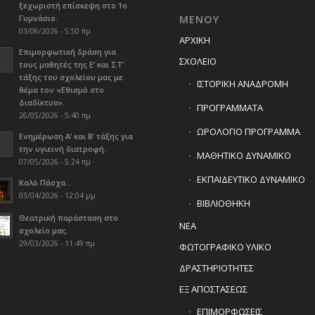
ξεχωριστή επίσκεψη στο 1ο
Γυμνάσιο.
ΜΕΝΟΥ
03/06/2026 - 5:50 πμ
ΑΡΧΙΚΗ
Επιμορφωτική δράση για
ΣΧΟΛΕΙΟ
τους μαθητές της Ε’ και ΣΤ’
τάξης του σχολείου μας με
ΙΣΤΟΡΙΚΗ ΑΝΑΔΡΟΜΗ
θέμα τον «Εθισμό στο
Διαδίκτυο».
ΠΡΟΓΡΑΜΜΑΤΑ
26/05/2026 - 5:40 πμ
ΩΡΟΛΟΓΙΟ ΠΡΟΓΡΑΜΜΑ
Ενημέρωση Α’ και Β’ τάξης για
την υγιεινή διατροφή.
ΜΑΘΗΤΙΚΟ ΔΥΝΑΜΙΚΟ
07/05/2026 - 5:24 πμ
ΕΚΠΑΙΔΕΥΤΙΚΟ ΔΥΝΑΜΙΚΟ
Καλό Πάσχα…
03/04/2026 - 12:04 μμ
ΒΙΒΛΙΟΘΗΚΗ
Θεατρική παράσταση στο
ΝΕΑ
σχολείο μας.
29/03/2026 - 11:49 πμ
ΦΩΤΟΓΡΑΦΙΚΟ ΥΛΙΚΟ
ΔΡΑΣΤΗΡΙΟΤΗΤΕΣ
ΕΞ ΑΠΟΣΤΑΣΕΩΣ
ΕΠΙΜΟΡΦΩΣΕΙΣ