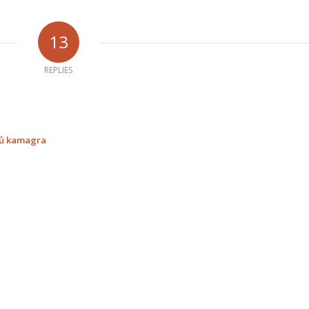
13
REPLIES
sů kamagra