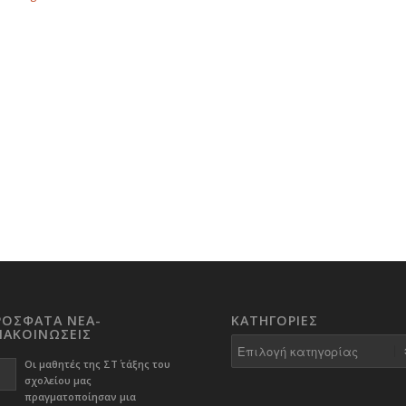
ΡΟΣΦΑΤΑ ΝΕΑ-
KΑΤΗΓΟΡΊΕΣ
ΝΑΚΟΙΝΩΣΕΙΣ
Kατηγορίες
Οι μαθητές της ΣΤ΄ τάξης του
σχολείου μας
πραγματοποίησαν μια