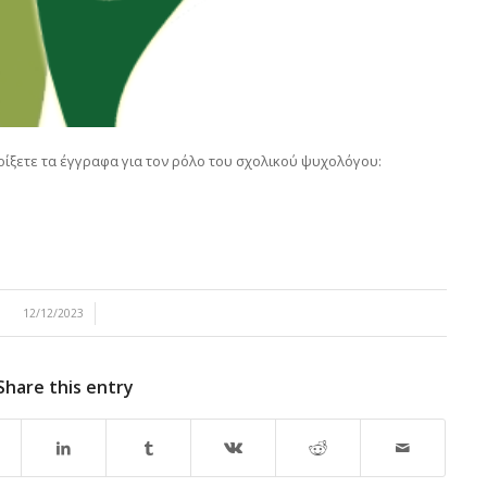
ίξετε τα έγγραφα για τον ρόλο του σχολικού ψυχολόγου:
/
12/12/2023
Share this entry