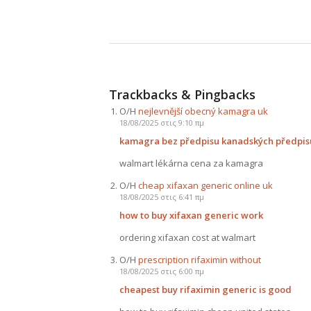
Trackbacks & Pingbacks
Ο/Η
nejlevnější obecný kamagra uk
18/08/2025 στις 9:10 πμ
kamagra bez předpisu kanadských předpi
walmart lékárna cena za kamagra
Ο/Η
cheap xifaxan generic online uk
18/08/2025 στις 6:41 πμ
how to buy xifaxan generic work
ordering xifaxan cost at walmart
Ο/Η
prescription rifaximin without
18/08/2025 στις 6:00 πμ
cheapest buy rifaximin generic is good