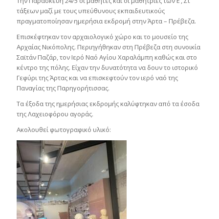
Την Παρασκευή 24/5 οι μαθητές και οι μαθήτριες των Ε’, Στ’
τάξεων μαζί με τους υπεύθυνους εκπαιδευτικούς
πραγματοποίησαν ημερήσια εκδρομή στην Άρτα – Πρέβεζα.
Επισκέφτηκαν τον αρχαιολογικό χώρο και το μουσείο της
Αρχαίας Νικόπολης. Περιηγήθηκαν στη Πρέβεζα στη συνοικία
Σαϊτάν Παζάρ, τον Ιερό Ναό Αγίου Χαραλάμπη καθώς και στο
κέντρο της πόλης. Είχαν την δυνατότητα να δουν το ιστορικό
Γεφύρι της Άρτας και να επισκεφτούν τον ιερό ναό της
Παναγίας της Παρηγορήτισσας.
Τα έξοδα της ημερήσιας εκδρομής καλύφτηκαν από τα έσοδα
της Λαχειοφόρου αγοράς.
Ακολουθεί φωτογραφικό υλικό: