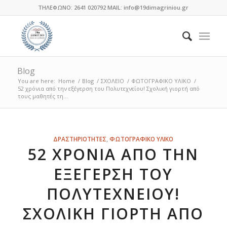
ΤΗΛΕΦΩΝΟ: 2641 020792 MAIL: info@19dimagriniou.gr
Blog
You are here:
Home
/
Blog
/
ΣΧΟΛΕΙΟ
/
ΦΩΤΟΓΡΑΦΙΚΟ ΥΛΙΚΟ
/
52 χρόνια από την εξέγερση του Πολυτεχνείου! Σχολική γιορτή από
τους μαθητές τη...
ΔΡΑΣΤΗΡΙΟΤΗΤΕΣ
,
ΦΩΤΟΓΡΑΦΙΚΟ ΥΛΙΚΟ
52 ΧΡΌΝΙΑ ΑΠΌ ΤΗΝ
ΕΞΈΓΕΡΣΗ ΤΟΥ
ΠΟΛΥΤΕΧΝΕΊΟΥ!
ΣΧΟΛΙΚΉ ΓΙΟΡΤΉ ΑΠΌ