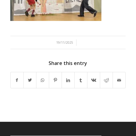
/
19/11/2025
Share this entry