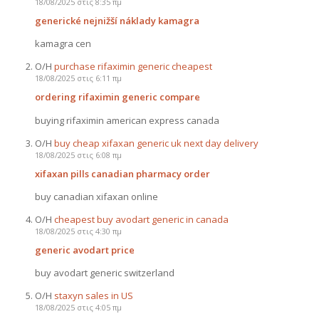
18/08/2025 στις 8:35 πμ
generické nejnižší náklady kamagra
kamagra cen
Ο/Η
purchase rifaximin generic cheapest
18/08/2025 στις 6:11 πμ
ordering rifaximin generic compare
buying rifaximin american express canada
Ο/Η
buy cheap xifaxan generic uk next day delivery
18/08/2025 στις 6:08 πμ
xifaxan pills canadian pharmacy order
buy canadian xifaxan online
Ο/Η
cheapest buy avodart generic in canada
18/08/2025 στις 4:30 πμ
generic avodart price
buy avodart generic switzerland
Ο/Η
staxyn sales in US
18/08/2025 στις 4:05 πμ