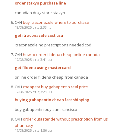
order staxyn purchase line
canadian drug store staxyn
Ο/Η
buy itraconazole where to purchase
18/08/2025 στις 2:33 πμ
get itraconazole cost usa
itraconazole no prescriptions needed cod
Ο/Η
how to order fildena cheap online canada
17/08/2025 στις 3:41 μμ
get fildena using mastercard
online order fildena cheap from canada
Ο/Η
cheapest buy gabapentin real price
17/08/2025 στις 3:28 μμ
buying gabapentin cheap fast shipping
buy gabapentin buy san francisco
Ο/Η
order dutasteride without prescription from us
pharmacy
17/08/2025 στις 1:56 μμ