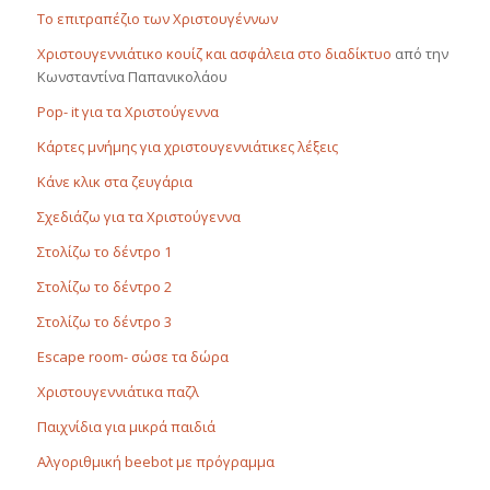
Το επιτραπέζιο των Χριστουγέννων
Χριστουγεννιάτικο κουίζ και ασφάλεια στο διαδίκτυο
από την
Κωνσταντίνα Παπανικολάου
Pop- it για τα Χριστούγεννα
Κάρτες μνήμης για χριστουγεννιάτικες λέξεις
Κάνε κλικ στα ζευγάρια
Σχεδιάζω για τα Χριστούγεννα
Στολίζω το δέντρο 1
Στολίζω το δέντρο 2
Στολίζω το δέντρο 3
Escape room- σώσε τα δώρα
Χριστουγεννιάτικα παζλ
Παιχνίδια για μικρά παιδιά
Αλγοριθμική beebot με πρόγραμμα