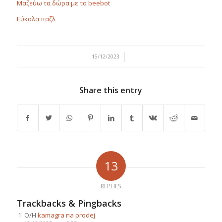
Μαζεύω τα δώρα με το beebot
Εύκολα παζλ
/
15/12/2023
Share this entry
13
REPLIES
Trackbacks & Pingbacks
Ο/Η
kamagra na prodej