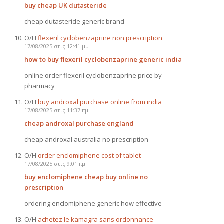
buy cheap UK dutasteride
cheap dutasteride generic brand
Ο/Η
flexeril cyclobenzaprine non prescription
17/08/2025 στις 12:41 μμ
how to buy flexeril cyclobenzaprine generic india
online order flexeril cyclobenzaprine price by
pharmacy
Ο/Η
buy androxal purchase online from india
17/08/2025 στις 11:37 πμ
cheap androxal purchase england
cheap androxal australia no prescription
Ο/Η
order enclomiphene cost of tablet
17/08/2025 στις 9:01 πμ
buy enclomiphene cheap buy online no
prescription
ordering enclomiphene generic how effective
Ο/Η
achetez le kamagra sans ordonnance