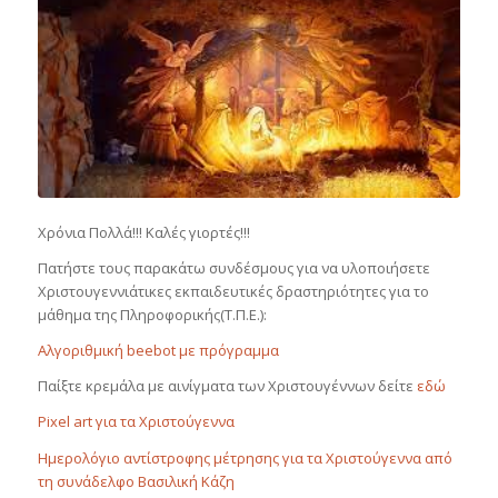
Χρόνια Πολλά!!! Καλές γιορτές!!!
Πατήστε τους παρακάτω συνδέσμους για να υλοποιήσετε
Χριστουγεννιάτικες εκπαιδευτικές δραστηριότητες για το
μάθημα της Πληροφορικής(Τ.Π.Ε.):
Αλγοριθμική beebot με πρόγραμμα
Παίξτε κρεμάλα με αινίγματα των Χριστουγέννων δείτε
εδώ
Pixel art για τα Χριστούγεννα
Ημερολόγιο αντίστροφης μέτρησης για τα Χριστούγεννα από
τη συνάδελφο Βασιλική Κάζη