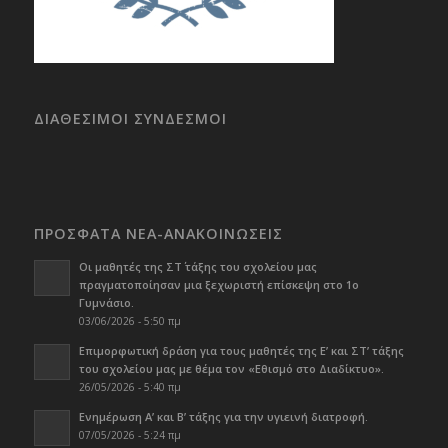
ΔΙΑΘΕΣΙΜΟΙ ΣΥΝΔΕΣΜΟΙ
ΠΡΟΣΦΑΤΑ ΝΕΑ-ΑΝΑΚΟΙΝΩΣΕΙΣ
Οι μαθητές της ΣΤ΄ τάξης του σχολείου μας
πραγματοποίησαν μια ξεχωριστή επίσκεψη στο 1ο
Γυμνάσιο.
03/06/2026 - 5:50 πμ
Επιμορφωτική δράση για τους μαθητές της Ε’ και ΣΤ’ τάξης
του σχολείου μας με θέμα τον «Εθισμό στο Διαδίκτυο».
26/05/2026 - 5:40 πμ
Ενημέρωση Α’ και Β’ τάξης για την υγιεινή διατροφή.
07/05/2026 - 5:24 πμ