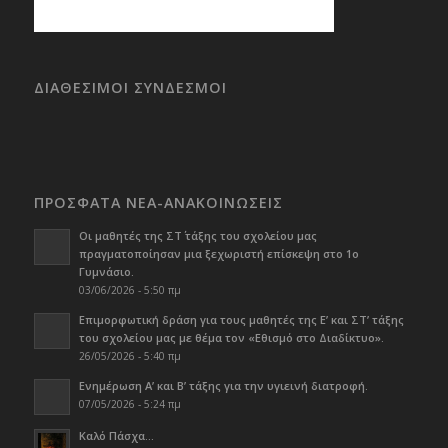
ΔΙΑΘΕΣΙΜΟΙ ΣΥΝΔΕΣΜΟΙ
ΠΡΟΣΦΑΤΑ ΝΕΑ-ΑΝΑΚΟΙΝΩΣΕΙΣ
Οι μαθητές της ΣΤ΄ τάξης του σχολείου μας
πραγματοποίησαν μια ξεχωριστή επίσκεψη στο 1ο
Γυμνάσιο.
03/06/2026 - 5:50 πμ
Επιμορφωτική δράση για τους μαθητές της Ε’ και ΣΤ’ τάξης
του σχολείου μας με θέμα τον «Εθισμό στο Διαδίκτυο».
26/05/2026 - 5:40 πμ
Ενημέρωση Α’ και Β’ τάξης για την υγιεινή διατροφή.
07/05/2026 - 5:24 πμ
Καλό Πάσχα…