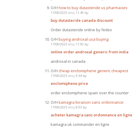
Ο/Η
how to buy dutasteride us pharmacies
17/08/2025 στις 11:49 πμ
buy dutasteride canada discount
Order dutasteride online by fedex
Ο/Η
buying androxal usa buying
17/08/2025 στις 11:00 πμ
online order androxal generic from india
androxal in canada
Ο/Η
cheap enclomiphene generic cheapest
17/08/2025 στις 9:34 πμ
enclomiphene price
order enclomiphene spain over the counter
Ο/Η
kamagra livraison sans ordonnance
17/08/2025 στις 8:03 πμ
acheter kamagra sans ordonnance en lign
kamagra uk commander en ligne