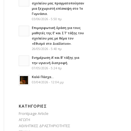
σχολείου μας πραγματοποίησαν
μια ξεχωριστή επίσκεψη στο 1ο
Γυμνάσιο.
03/06/2026 - 5:50 πμ
Επιμορφωτική δράση για τους
μαθητές της Ε’ και ΣΤ’ τάξης του
σχολείου μας με θέμα τον
«Εθισμό στο Διαδίκτυο».
26/05/2026 - 5:40 πμ
Ενημέρωση Α’ και Β’ τάξης για
την υγιεινή διατροφή.
07/05/2026 - 5:24 πμ
Καλό Πάσχα…
03/04/2026 - 12:04 μμ
KΑΤΗΓΟΡΊΕΣ
Frontpage Article
ΑΓΩΓΗ
ΑΘΛΗΤΙΚΕΣ ΔΡΑΣΤΗΡΙΟΤΗΤΕΣ