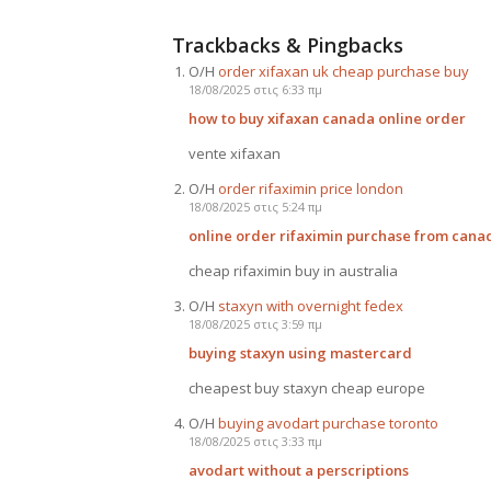
Trackbacks & Pingbacks
Ο/Η
order xifaxan uk cheap purchase buy
18/08/2025 στις 6:33 πμ
how to buy xifaxan canada online order
vente xifaxan
Ο/Η
order rifaximin price london
18/08/2025 στις 5:24 πμ
online order rifaximin purchase from cana
cheap rifaximin buy in australia
Ο/Η
staxyn with overnight fedex
18/08/2025 στις 3:59 πμ
buying staxyn using mastercard
cheapest buy staxyn cheap europe
Ο/Η
buying avodart purchase toronto
18/08/2025 στις 3:33 πμ
avodart without a perscriptions