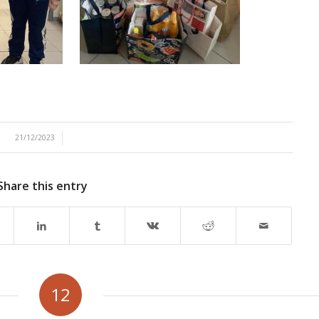
/
21/12/2023
Share this entry
12