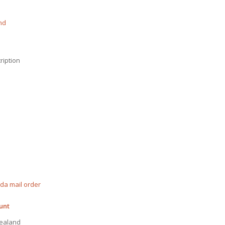
nd
ription
ada mail order
unt
zealand