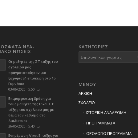
ΡΟΣΦΑΤΑ ΝΕΑ-
KΑΤΗΓΟΡΊΕΣ
ΝΑΚΟΙΝΩΣΕΙΣ
Kατηγορίες
Οι μαθητές της ΣΤ΄ τάξης του
σχολείου μας
πραγματοποίησαν μια
ξεχωριστή επίσκεψη στο 1ο
Γυμνάσιο.
ΜΕΝΟΥ
03/06/2026 - 5:50 πμ
ΑΡΧΙΚΗ
Επιμορφωτική δράση για
ΣΧΟΛΕΙΟ
τους μαθητές της Ε’ και ΣΤ’
τάξης του σχολείου μας με
ΙΣΤΟΡΙΚΗ ΑΝΑΔΡΟΜΗ
θέμα τον «Εθισμό στο
Διαδίκτυο».
ΠΡΟΓΡΑΜΜΑΤΑ
26/05/2026 - 5:40 πμ
ΩΡΟΛΟΓΙΟ ΠΡΟΓΡΑΜΜΑ
Ενημέρωση Α’ και Β’ τάξης για