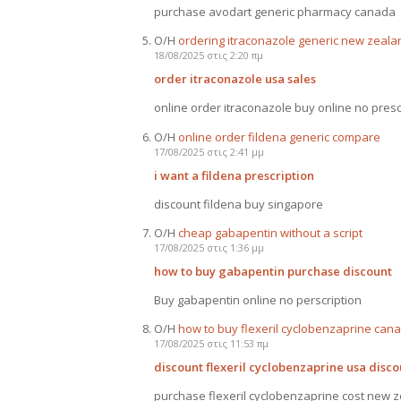
purchase avodart generic pharmacy canada
Ο/Η
ordering itraconazole generic new zeala
18/08/2025 στις 2:20 πμ
order itraconazole usa sales
online order itraconazole buy online no presc
Ο/Η
online order fildena generic compare
17/08/2025 στις 2:41 μμ
i want a fildena prescription
discount fildena buy singapore
Ο/Η
cheap gabapentin without a script
17/08/2025 στις 1:36 μμ
how to buy gabapentin purchase discount
Buy gabapentin online no perscription
Ο/Η
how to buy flexeril cyclobenzaprine can
17/08/2025 στις 11:53 πμ
discount flexeril cyclobenzaprine usa disco
purchase flexeril cyclobenzaprine cost new 