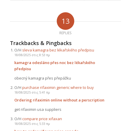
13
REPLIES
Trackbacks & Pingbacks
Ο/Η
sleva kamagra bez lékařského předpisu
18/08/2025 στις 8:53 πμ
kamagra odesláno přes noc bez lékařského
předpisu
obecný kamagra přes přepážku
Ο/Η
purchase rifaximin generic where to buy
18/08/2025 στις 5:41 πμ
Ordering rifaximin online without a perscription
get rifaximin usa suppliers
Ο/Η
compare price xifaxan
18/08/2025 στις 5:33 πμ