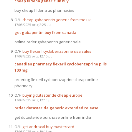
cheap fildena generic uk buy
buy cheap fildena us pharmacies
Ο/Η
cheap gabapentin generic from the uk
17/08/2025 στις 2:25 μμ
get gabapentin buy from canada
online order gabapentin generic sale
Ο/Η
buy flexeril cyclobenzaprine usa sales
17/08/2025 στις 12:15 μμ
canadian pharmacy flexeril cyclobenzaprine pills
100 mg
ordering flexeril cyclobenzaprine cheap online
pharmacy
Ο/Η
buying dutasteride cheap europe
17/08/2025 στις 12:10 μμ
order dutasteride generic extended release
get dutasteride purchase online from india
Ο/Η
get androxal buy mastercard
17/08/2025 στις 10:16 πμ