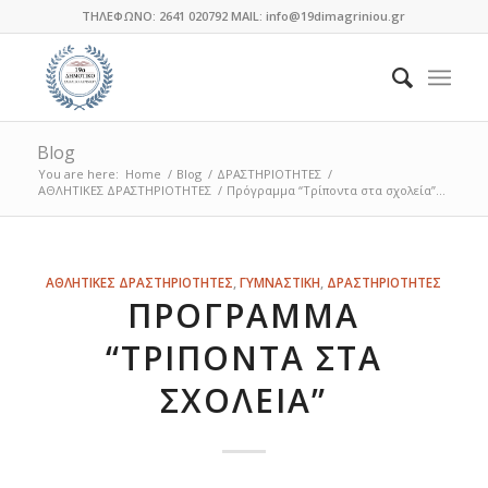
ΤΗΛΕΦΩΝΟ: 2641 020792 MAIL: info@19dimagriniou.gr
Blog
You are here:
Home
/
Blog
/
ΔΡΑΣΤΗΡΙΟΤΗΤΕΣ
/
ΑΘΛΗΤΙΚΕΣ ΔΡΑΣΤΗΡΙΟΤΗΤΕΣ
/
Πρόγραμμα “Τρίποντα στα σχολεία”...
λέει:
λέει:
λέει:
λέει:
λέει:
λέει:
λέει:
λέει:
λέει:
λέει:
λέει:
λέει:
λέει:
ΑΘΛΗΤΙΚΕΣ ΔΡΑΣΤΗΡΙΟΤΗΤΕΣ
,
ΓΥΜΝΑΣΤΙΚΗ
,
ΔΡΑΣΤΗΡΙΟΤΗΤΕΣ
ΠΡΌΓΡΑΜΜΑ
“ΤΡΊΠΟΝΤΑ ΣΤΑ
ΣΧΟΛΕΊΑ”