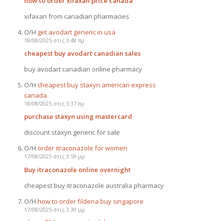
how to order xifaxan price canada
xifaxan from canadian pharmacies
Ο/Η
get avodart generic in usa
18/08/2025 στις 3:48 πμ
cheapest buy avodart canadian sales
buy avodart canadian online pharmacy
Ο/Η
cheapest buy staxyn american express
canada
18/08/2025 στις 3:37 πμ
purchase staxyn using mastercard
discount staxyn generic for sale
Ο/Η
order itraconazole for women
17/08/2025 στις 3:59 μμ
Buy itraconazole online overnight
cheapest buy itraconazole australia pharmacy
Ο/Η
how to order fildena buy singapore
17/08/2025 στις 3:30 μμ