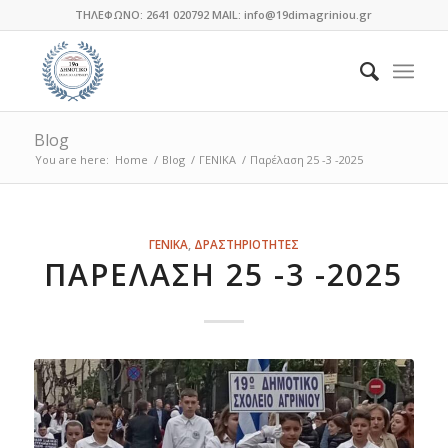
ΤΗΛΕΦΩΝΟ: 2641 020792 MAIL: info@19dimagriniou.gr
Blog
You are here:
Home
/
Blog
/
ΓΕΝΙΚΑ
/
Παρέλαση 25 -3 -2025
λέει:
λέει:
λέει:
λέει:
λέει:
λέει:
λέει:
λέει:
λέει:
λέει:
λέει:
λέει:
λέει:
ΓΕΝΙΚΑ
,
ΔΡΑΣΤΗΡΙΟΤΗΤΕΣ
ΠΑΡΈΛΑΣΗ 25 -3 -2025