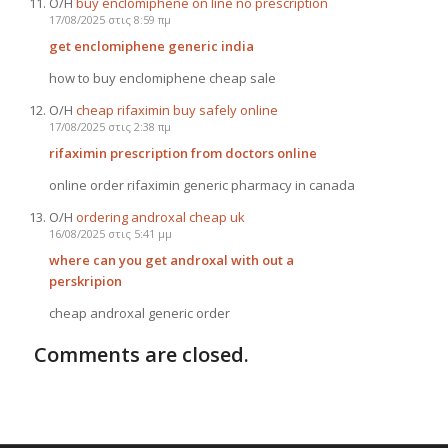
Ο/Η
buy enclomiphene on line no prescription
17/08/2025 στις 8:59 πμ
get enclomiphene generic india
how to buy enclomiphene cheap sale
Ο/Η
cheap rifaximin buy safely online
17/08/2025 στις 2:38 πμ
rifaximin prescription from doctors online
online order rifaximin generic pharmacy in canada
Ο/Η
ordering androxal cheap uk
16/08/2025 στις 5:41 μμ
where can you get androxal with out a
perskripion
cheap androxal generic order
Comments are closed.