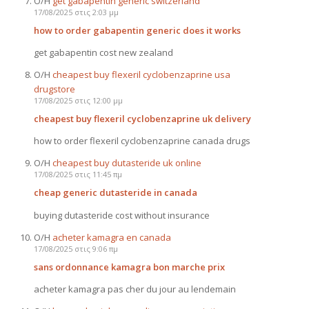
Ο/Η
get gabapentin generic switzerland
17/08/2025 στις 2:03 μμ
how to order gabapentin generic does it works
get gabapentin cost new zealand
Ο/Η
cheapest buy flexeril cyclobenzaprine usa
drugstore
17/08/2025 στις 12:00 μμ
cheapest buy flexeril cyclobenzaprine uk delivery
how to order flexeril cyclobenzaprine canada drugs
Ο/Η
cheapest buy dutasteride uk online
17/08/2025 στις 11:45 πμ
cheap generic dutasteride in canada
buying dutasteride cost without insurance
Ο/Η
acheter kamagra en canada
17/08/2025 στις 9:06 πμ
sans ordonnance kamagra bon marche prix
acheter kamagra pas cher du jour au lendemain