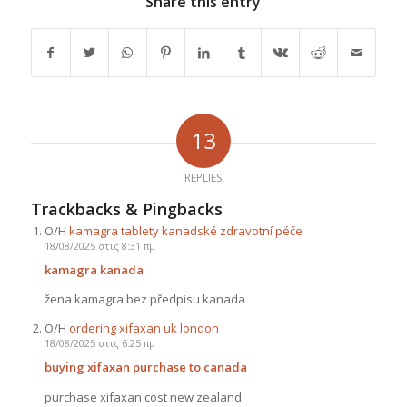
Share this entry
13
REPLIES
Trackbacks & Pingbacks
Ο/Η
kamagra tablety kanadské zdravotní péče
18/08/2025 στις 8:31 πμ
kamagra kanada
žena kamagra bez předpisu kanada
Ο/Η
ordering xifaxan uk london
18/08/2025 στις 6:25 πμ
buying xifaxan purchase to canada
purchase xifaxan cost new zealand