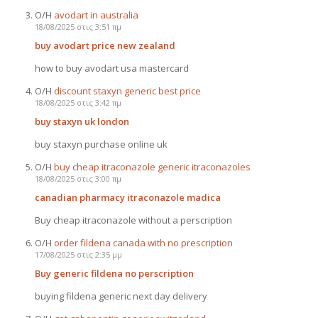
Ο/Η
avodart in australia
18/08/2025 στις 3:51 πμ
buy avodart price new zealand
how to buy avodart usa mastercard
Ο/Η
discount staxyn generic best price
18/08/2025 στις 3:42 πμ
buy staxyn uk london
buy staxyn purchase online uk
Ο/Η
buy cheap itraconazole generic itraconazoles
18/08/2025 στις 3:00 πμ
canadian pharmacy itraconazole madica
Buy cheap itraconazole without a perscription
Ο/Η
order fildena canada with no prescription
17/08/2025 στις 2:35 μμ
Buy generic fildena no perscription
buying fildena generic next day delivery