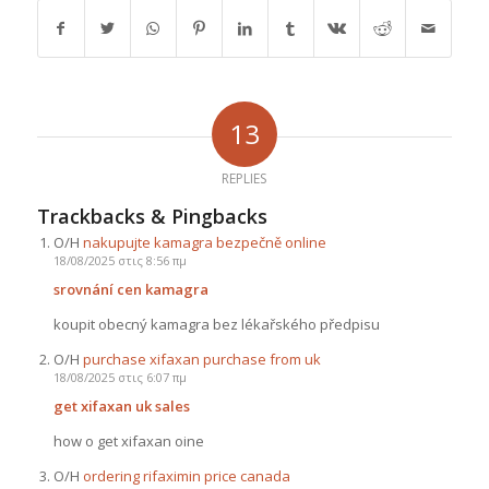
13
REPLIES
Trackbacks & Pingbacks
Ο/Η
nakupujte kamagra bezpečně online
18/08/2025 στις 8:56 πμ
srovnání cen kamagra
koupit obecný kamagra bez lékařského předpisu
Ο/Η
purchase xifaxan purchase from uk
18/08/2025 στις 6:07 πμ
get xifaxan uk sales
how o get xifaxan oine
Ο/Η
ordering rifaximin price canada