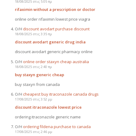
18/08/2025 στις 5:05 πμ
rifaximin without a prescription or doctor
online order rifaximin lowest price viagra
Ο/Η
discount avodart purchase discount
18/08/2025 στις 3:35 πμ
discount avodart generic drug india
discount avodart generic pharmacy online
Ο/Η
online order staxyn cheap australia
18/08/2025 στις 2:40 πμ
buy staxyn generic cheap
buy staxyn from canada
Ο/Η
cheapest buy itraconazole canada drugs
17/08/2025 στις 3:52 μμ
discount itraconazole lowest price
ordering itraconazole generic name
Ο/Η
ordering fildena purchase to canada
17/08/2025 στις 2:46 μμ