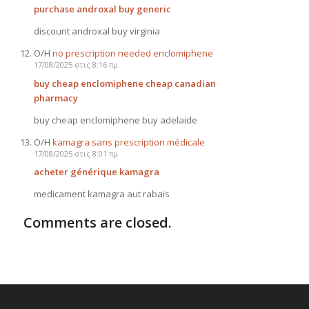
purchase androxal buy generic
discount androxal buy virginia
Ο/Η
no prescription needed enclomiphene
17/08/2025 στις 8:16 πμ
buy cheap enclomiphene cheap canadian
pharmacy
buy cheap enclomiphene buy adelaide
Ο/Η
kamagra sans prescription médicale
17/08/2025 στις 8:01 πμ
acheter générique kamagra
medicament kamagra aut rabais
Comments are closed.