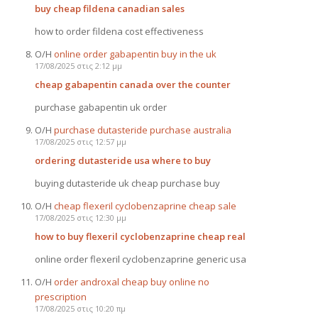
buy cheap fildena canadian sales
how to order fildena cost effectiveness
Ο/Η
online order gabapentin buy in the uk
17/08/2025 στις 2:12 μμ
cheap gabapentin canada over the counter
purchase gabapentin uk order
Ο/Η
purchase dutasteride purchase australia
17/08/2025 στις 12:57 μμ
ordering dutasteride usa where to buy
buying dutasteride uk cheap purchase buy
Ο/Η
cheap flexeril cyclobenzaprine cheap sale
17/08/2025 στις 12:30 μμ
how to buy flexeril cyclobenzaprine cheap real
online order flexeril cyclobenzaprine generic usa
Ο/Η
order androxal cheap buy online no
prescription
17/08/2025 στις 10:20 πμ