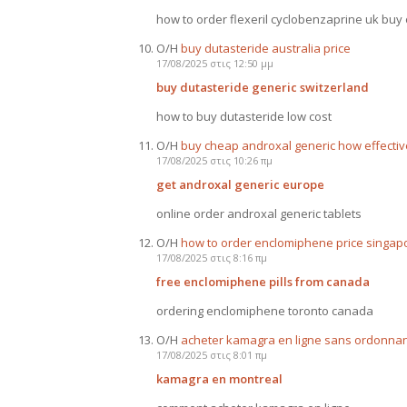
how to order flexeril cyclobenzaprine uk buy 
Ο/Η
buy dutasteride australia price
17/08/2025 στις 12:50 μμ
buy dutasteride generic switzerland
how to buy dutasteride low cost
Ο/Η
buy cheap androxal generic how effectiv
17/08/2025 στις 10:26 πμ
get androxal generic europe
online order androxal generic tablets
Ο/Η
how to order enclomiphene price singap
17/08/2025 στις 8:16 πμ
free enclomiphene pills from canada
ordering enclomiphene toronto canada
Ο/Η
acheter kamagra en ligne sans ordonna
17/08/2025 στις 8:01 πμ
kamagra en montreal