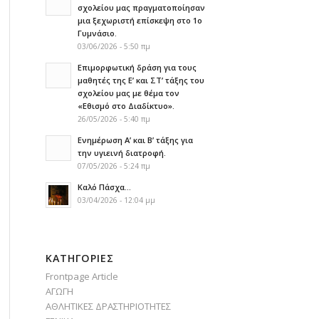
σχολείου μας πραγματοποίησαν
μια ξεχωριστή επίσκεψη στο 1ο
Γυμνάσιο.
03/06/2026 - 5:50 πμ
Επιμορφωτική δράση για τους
μαθητές της Ε’ και ΣΤ’ τάξης του
σχολείου μας με θέμα τον
«Εθισμό στο Διαδίκτυο».
26/05/2026 - 5:40 πμ
Ενημέρωση Α’ και Β’ τάξης για
την υγιεινή διατροφή.
07/05/2026 - 5:24 πμ
Καλό Πάσχα…
03/04/2026 - 12:04 μμ
KΑΤΗΓΟΡΊΕΣ
Frontpage Article
ΑΓΩΓΗ
ΑΘΛΗΤΙΚΕΣ ΔΡΑΣΤΗΡΙΟΤΗΤΕΣ