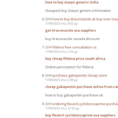
how to buy staxyn generic india
cheapest buy staxyn generic information
Ο/Η
how to buy itraconazole uk buy over cou
17/08/2025 στις 4:02 μμ
get itraconazole usa suppliers
buy itraconazole canada discount
Ο/Η
fildena free consultation us
17/08/2025 στις 2:56 μμ
buy cheap fildena price south africa
Online perscription for fildena
Ο/Η
purchase gabapentin cheap store
17/08/2025 στις 2:38 μμ
cheap gabapentin purchase online from c
how to buy gabapentin purchase uk
Ο/Η
ordering flexeril cyclobenzaprine purcha
17/08/2025 στις 12:52 μμ
buy flexeril cyclobenzaprine usa suppliers