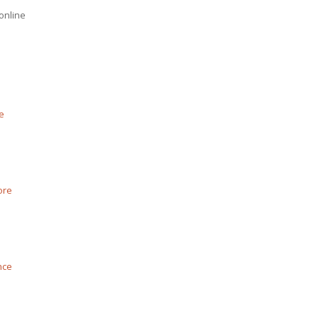
online
e
ore
nce