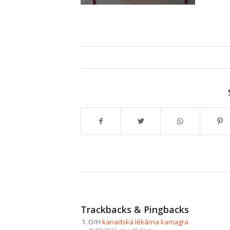
Trackbacks & Pingbacks
Ο/Η
kanadská lékárna kamagra