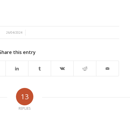
/
26/04/2024
Share this entry
13
REPLIES