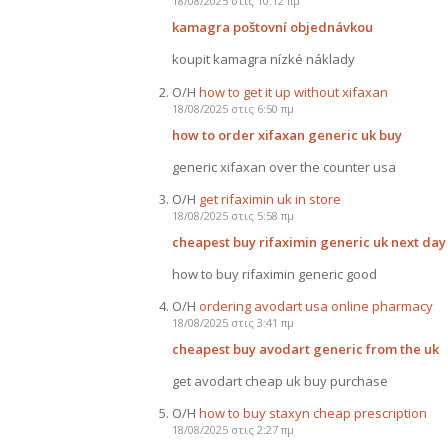
18/08/2025 στις 10:12 πμ
kamagra poštovní objednávkou
koupit kamagra nízké náklady
Ο/Η
how to get it up without xifaxan
18/08/2025 στις 6:50 πμ
how to order xifaxan generic uk buy
generic xifaxan over the counter usa
Ο/Η
get rifaximin uk in store
18/08/2025 στις 5:58 πμ
cheapest buy rifaximin generic uk next day
how to buy rifaximin generic good
Ο/Η
ordering avodart usa online pharmacy
18/08/2025 στις 3:41 πμ
cheapest buy avodart generic from the uk
get avodart cheap uk buy purchase
Ο/Η
how to buy staxyn cheap prescription
18/08/2025 στις 2:27 πμ