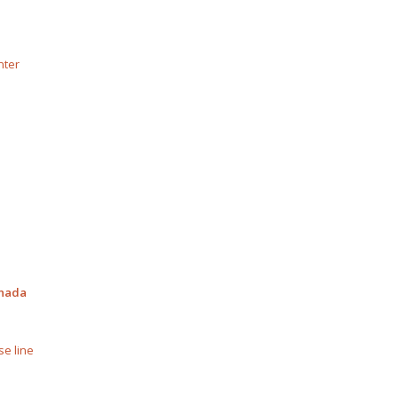
nter
anada
se line