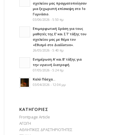
σχολείου μας πραγματοποίησαν
μια ξεχωριστή επίσκεψη στο 1ο
Γυμνάσιο.
03/06/2026 - 5:50 πμ
Επιμορφωτική δράση για τους
μαθητές της Ε’ και ΣΤ’ τάξης του
σχολείου μας με θέμα τον
«Εθισμό στο Διαδίκτυο».
26/05/2026 - 5:40 πμ
Ενημέρωση Α’ και Β’ τάξης για
την υγιεινή διατροφή.
07/05/2026 - 5:24 πμ
Καλό Πάσχα…
03/04/2026 - 12:04 μμ
KΑΤΗΓΟΡΊΕΣ
Frontpage Article
ΑΓΩΓΗ
ΑΘΛΗΤΙΚΕΣ ΔΡΑΣΤΗΡΙΟΤΗΤΕΣ