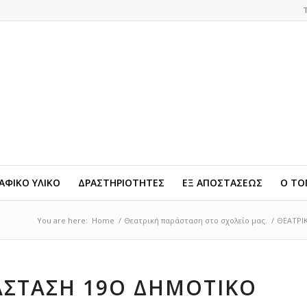
ΦΙΚΟ ΥΛΙΚΟ
ΔΡΑΣΤΗΡΙΟΤΗΤΕΣ
ΕΞ ΑΠΟΣΤΑΣΕΩΣ
Ο ΤΟ
You are here:
Home
/
Θεατρική παράσταση στο σχολείο μας.
/
ΘΕΑΤΡΙΚ
ΑΣΤΑΣΗ 19Ο ΔΗΜΟΤΙΚΟ