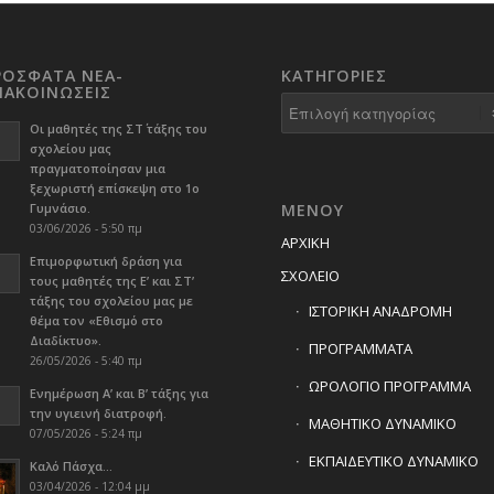
ΡΟΣΦΑΤΑ ΝΕΑ-
KΑΤΗΓΟΡΊΕΣ
ΝΑΚΟΙΝΩΣΕΙΣ
Kατηγορίες
Οι μαθητές της ΣΤ΄ τάξης του
σχολείου μας
πραγματοποίησαν μια
ξεχωριστή επίσκεψη στο 1ο
Γυμνάσιο.
ΜΕΝΟΥ
03/06/2026 - 5:50 πμ
ΑΡΧΙΚΗ
Επιμορφωτική δράση για
ΣΧΟΛΕΙΟ
τους μαθητές της Ε’ και ΣΤ’
τάξης του σχολείου μας με
ΙΣΤΟΡΙΚΗ ΑΝΑΔΡΟΜΗ
θέμα τον «Εθισμό στο
Διαδίκτυο».
ΠΡΟΓΡΑΜΜΑΤΑ
26/05/2026 - 5:40 πμ
ΩΡΟΛΟΓΙΟ ΠΡΟΓΡΑΜΜΑ
Ενημέρωση Α’ και Β’ τάξης για
την υγιεινή διατροφή.
ΜΑΘΗΤΙΚΟ ΔΥΝΑΜΙΚΟ
07/05/2026 - 5:24 πμ
ΕΚΠΑΙΔΕΥΤΙΚΟ ΔΥΝΑΜΙΚΟ
Καλό Πάσχα…
03/04/2026 - 12:04 μμ