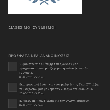
ΔΙΑΘΕΣΙΜΟΙ ΣΥΝΔΕΣΜΟΙ
ΠΡΟΣΦΑΤΑ ΝΕΑ-ΑΝΑΚΟΙΝΩΣΕΙΣ
Οι μαθητές της ΣΤ΄ τάξης του σχολείου μας
πραγματοποίησαν μια ξεχωριστή επίσκεψη στο 1ο
Γυμνάσιο.
03/06/2026 - 5:50 πμ
Επιμορφωτική δράση για τους μαθητές της Ε’ και ΣΤ’ τάξης
του σχολείου μας με θέμα τον «Εθισμό στο Διαδίκτυο».
26/05/2026 - 5:40 πμ
Ενημέρωση Α’ και Β’ τάξης για την υγιεινή διατροφή.
07/05/2026 - 5:24 πμ