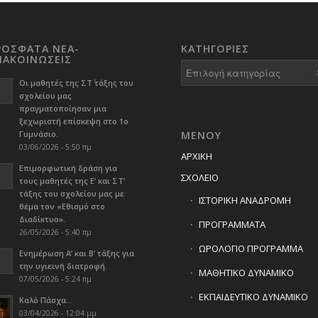
ΡΟΣΦΑΤΑ ΝΕΑ-
KΑΤΗΓΟΡΊΕΣ
ΝΑΚΟΙΝΩΣΕΙΣ
Kατηγορίες
Οι μαθητές της ΣΤ΄ τάξης του
σχολείου μας
πραγματοποίησαν μια
ξεχωριστή επίσκεψη στο 1ο
Γυμνάσιο.
ΜΕΝΟΥ
03/06/2026 - 5:50 πμ
ΑΡΧΙΚΗ
Επιμορφωτική δράση για
ΣΧΟΛΕΙΟ
τους μαθητές της Ε’ και ΣΤ’
τάξης του σχολείου μας με
ΙΣΤΟΡΙΚΗ ΑΝΑΔΡΟΜΗ
θέμα τον «Εθισμό στο
Διαδίκτυο».
ΠΡΟΓΡΑΜΜΑΤΑ
26/05/2026 - 5:40 πμ
ΩΡΟΛΟΓΙΟ ΠΡΟΓΡΑΜΜΑ
Ενημέρωση Α’ και Β’ τάξης για
την υγιεινή διατροφή.
ΜΑΘΗΤΙΚΟ ΔΥΝΑΜΙΚΟ
07/05/2026 - 5:24 πμ
ΕΚΠΑΙΔΕΥΤΙΚΟ ΔΥΝΑΜΙΚΟ
Καλό Πάσχα…
03/04/2026 - 12:04 μμ