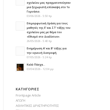
σχολείου μας πραγματοποίησαν
μια ξεχωριστή επίσκεψη στο 1ο
Γυμνάσιο.
03/06/2026 - 5:50 πμ
Επιμορφωτική δράση για τους
μαθητές της Ε’ και ΣΤ’ τάξης του
σχολείου μας με θέμα τον
«Εθισμό στο Διαδίκτυο».
26/05/2026 - 5:40 πμ
Ενημέρωση Α’ και Β’ τάξης για
την υγιεινή διατροφή.
07/05/2026 - 5:24 πμ
Καλό Πάσχα…
03/04/2026 - 12:04 μμ
KΑΤΗΓΟΡΊΕΣ
Frontpage Article
ΑΓΩΓΗ
ΑΘΛΗΤΙΚΕΣ ΔΡΑΣΤΗΡΙΟΤΗΤΕΣ