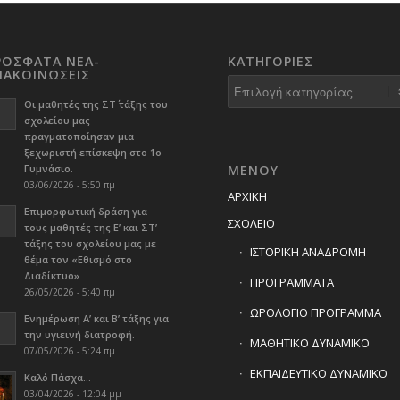
ΡΟΣΦΑΤΑ ΝΕΑ-
KΑΤΗΓΟΡΊΕΣ
ΝΑΚΟΙΝΩΣΕΙΣ
Kατηγορίες
Οι μαθητές της ΣΤ΄ τάξης του
σχολείου μας
πραγματοποίησαν μια
ξεχωριστή επίσκεψη στο 1ο
Γυμνάσιο.
ΜΕΝΟΥ
03/06/2026 - 5:50 πμ
ΑΡΧΙΚΗ
Επιμορφωτική δράση για
ΣΧΟΛΕΙΟ
τους μαθητές της Ε’ και ΣΤ’
τάξης του σχολείου μας με
ΙΣΤΟΡΙΚΗ ΑΝΑΔΡΟΜΗ
θέμα τον «Εθισμό στο
Διαδίκτυο».
ΠΡΟΓΡΑΜΜΑΤΑ
26/05/2026 - 5:40 πμ
ΩΡΟΛΟΓΙΟ ΠΡΟΓΡΑΜΜΑ
Ενημέρωση Α’ και Β’ τάξης για
την υγιεινή διατροφή.
ΜΑΘΗΤΙΚΟ ΔΥΝΑΜΙΚΟ
07/05/2026 - 5:24 πμ
ΕΚΠΑΙΔΕΥΤΙΚΟ ΔΥΝΑΜΙΚΟ
Καλό Πάσχα…
03/04/2026 - 12:04 μμ