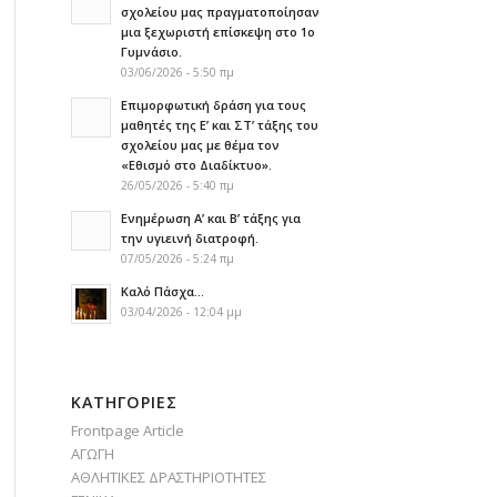
σχολείου μας πραγματοποίησαν
μια ξεχωριστή επίσκεψη στο 1ο
Γυμνάσιο.
03/06/2026 - 5:50 πμ
Επιμορφωτική δράση για τους
μαθητές της Ε’ και ΣΤ’ τάξης του
σχολείου μας με θέμα τον
«Εθισμό στο Διαδίκτυο».
26/05/2026 - 5:40 πμ
Ενημέρωση Α’ και Β’ τάξης για
την υγιεινή διατροφή.
07/05/2026 - 5:24 πμ
Καλό Πάσχα…
03/04/2026 - 12:04 μμ
KΑΤΗΓΟΡΊΕΣ
Frontpage Article
ΑΓΩΓΗ
ΑΘΛΗΤΙΚΕΣ ΔΡΑΣΤΗΡΙΟΤΗΤΕΣ