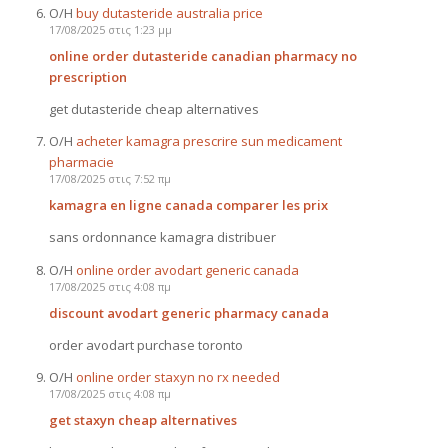
Ο/Η
buy dutasteride australia price
17/08/2025 στις 1:23 μμ
online order dutasteride canadian pharmacy no
prescription
get dutasteride cheap alternatives
Ο/Η
acheter kamagra prescrire sun medicament
pharmacie
17/08/2025 στις 7:52 πμ
kamagra en ligne canada comparer les prix
sans ordonnance kamagra distribuer
Ο/Η
online order avodart generic canada
17/08/2025 στις 4:08 πμ
discount avodart generic pharmacy canada
order avodart purchase toronto
Ο/Η
online order staxyn no rx needed
17/08/2025 στις 4:08 πμ
get staxyn cheap alternatives