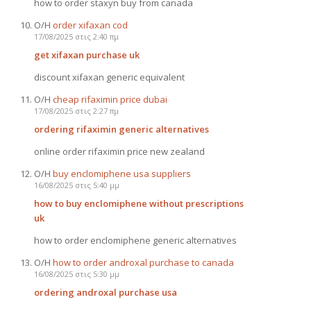
how to order staxyn buy from canada
Ο/Η
order xifaxan cod
17/08/2025 στις 2:40 πμ
get xifaxan purchase uk
discount xifaxan generic equivalent
Ο/Η
cheap rifaximin price dubai
17/08/2025 στις 2:27 πμ
ordering rifaximin generic alternatives
online order rifaximin price new zealand
Ο/Η
buy enclomiphene usa suppliers
16/08/2025 στις 5:40 μμ
how to buy enclomiphene without prescriptions
uk
how to order enclomiphene generic alternatives
Ο/Η
how to order androxal purchase to canada
16/08/2025 στις 5:30 μμ
ordering androxal purchase usa