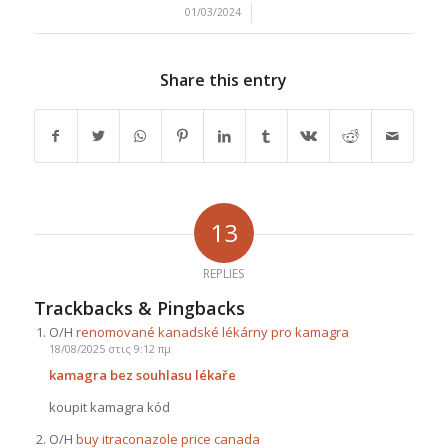
/
01/03/2024
Share this entry
13
REPLIES
Trackbacks & Pingbacks
Ο/Η
renomované kanadské lékárny pro kamagra
18/08/2025 στις 9:12 πμ
kamagra bez souhlasu lékaře
koupit kamagra kód
Ο/Η
buy itraconazole price canada