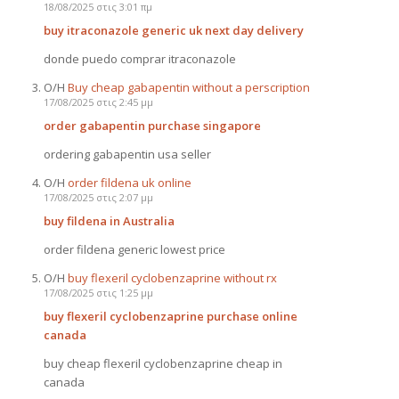
18/08/2025 στις 3:01 πμ
buy itraconazole generic uk next day delivery
donde puedo comprar itraconazole
Ο/Η
Buy cheap gabapentin without a perscription
17/08/2025 στις 2:45 μμ
order gabapentin purchase singapore
ordering gabapentin usa seller
Ο/Η
order fildena uk online
17/08/2025 στις 2:07 μμ
buy fildena in Australia
order fildena generic lowest price
Ο/Η
buy flexeril cyclobenzaprine without rx
17/08/2025 στις 1:25 μμ
buy flexeril cyclobenzaprine purchase online
canada
buy cheap flexeril cyclobenzaprine cheap in
canada