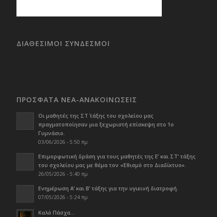
ΔΙΑΘΕΣΙΜΟΙ ΣΥΝΔΕΣΜΟΙ
ΠΡΟΣΦΑΤΑ ΝΕΑ-ΑΝΑΚΟΙΝΩΣΕΙΣ
Οι μαθητές της ΣΤ΄ τάξης του σχολείου μας
πραγματοποίησαν μια ξεχωριστή επίσκεψη στο 1ο
Γυμνάσιο.
03/06/2026 - 5:50 πμ
Επιμορφωτική δράση για τους μαθητές της Ε’ και ΣΤ’ τάξης
του σχολείου μας με θέμα τον «Εθισμό στο Διαδίκτυο».
26/05/2026 - 5:40 πμ
Ενημέρωση Α’ και Β’ τάξης για την υγιεινή διατροφή.
07/05/2026 - 5:24 πμ
Καλό Πάσχα…