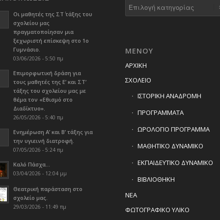
Kατηγορίες
Οι μαθητές της ΣΤ΄ τάξης του
σχολείου μας
πραγματοποίησαν μια
ξεχωριστή επίσκεψη στο 1ο
Γυμνάσιο.
ΜΕΝΟΥ
03/06/2026 - 5:50 πμ
ΑΡΧΙΚΗ
Επιμορφωτική δράση για
ΣΧΟΛΕΙΟ
τους μαθητές της Ε’ και ΣΤ’
τάξης του σχολείου μας με
ΙΣΤΟΡΙΚΗ ΑΝΑΔΡΟΜΗ
θέμα τον «Εθισμό στο
Διαδίκτυο».
ΠΡΟΓΡΑΜΜΑΤΑ
26/05/2026 - 5:40 πμ
ΩΡΟΛΟΓΙΟ ΠΡΟΓΡΑΜΜΑ
Ενημέρωση Α’ και Β’ τάξης για
την υγιεινή διατροφή.
ΜΑΘΗΤΙΚΟ ΔΥΝΑΜΙΚΟ
07/05/2026 - 5:24 πμ
ΕΚΠΑΙΔΕΥΤΙΚΟ ΔΥΝΑΜΙΚΟ
Καλό Πάσχα…
03/04/2026 - 12:04 μμ
ΒΙΒΛΙΟΘΗΚΗ
Θεατρική παράσταση στο
ΝΕΑ
σχολείο μας.
29/03/2026 - 11:49 πμ
ΦΩΤΟΓΡΑΦΙΚΟ ΥΛΙΚΟ