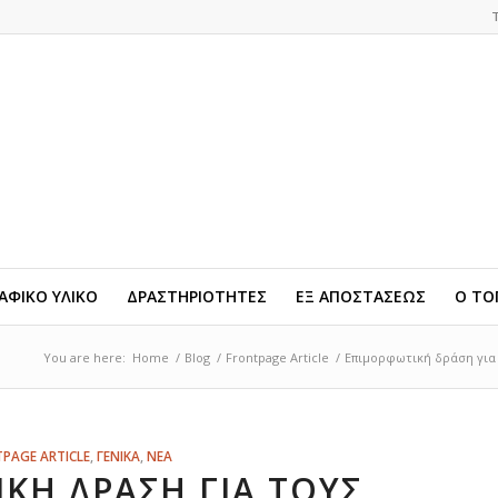
ΦΙΚΟ ΥΛΙΚΟ
ΔΡΑΣΤΗΡΙΟΤΗΤΕΣ
ΕΞ ΑΠΟΣΤΑΣΕΩΣ
Ο ΤΟ
You are here:
Home
/
Blog
/
Frontpage Article
/
Επιμορφωτική δράση για τ
PAGE ARTICLE
,
ΓΕΝΙΚΑ
,
ΝΕΑ
ΚΉ ΔΡΆΣΗ ΓΙΑ ΤΟΥΣ