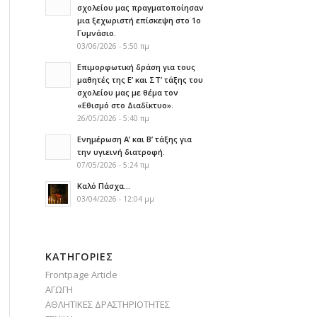
σχολείου μας πραγματοποίησαν
μια ξεχωριστή επίσκεψη στο 1ο
Γυμνάσιο.
03/06/2026 - 5:50 πμ
Επιμορφωτική δράση για τους
μαθητές της Ε’ και ΣΤ’ τάξης του
σχολείου μας με θέμα τον
«Εθισμό στο Διαδίκτυο».
26/05/2026 - 5:40 πμ
Ενημέρωση Α’ και Β’ τάξης για
την υγιεινή διατροφή.
07/05/2026 - 5:24 πμ
Καλό Πάσχα…
03/04/2026 - 12:04 μμ
KΑΤΗΓΟΡΊΕΣ
Frontpage Article
ΑΓΩΓΗ
ΑΘΛΗΤΙΚΕΣ ΔΡΑΣΤΗΡΙΟΤΗΤΕΣ