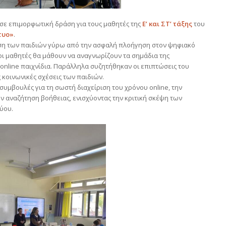
ε επιμορφωτική δράση για τους μαθητές της
Ε’ και ΣΤ’ τάξης
του
τυο»
.
ση των παιδιών γύρω από την ασφαλή πλοήγηση στον ψηφιακό
οι μαθητές θα μάθουν να αναγνωρίζουν τα σημάδια της
 online παιχνίδια. Παράλληλα συζητήθηκαν οι επιπτώσεις του
ς κοινωνικές σχέσεις των παιδιών.
συμβουλές για τη σωστή διαχείριση του χρόνου online, την
 αναζήτηση βοήθειας, ενισχύοντας την κριτική σκέψη των
ύου.