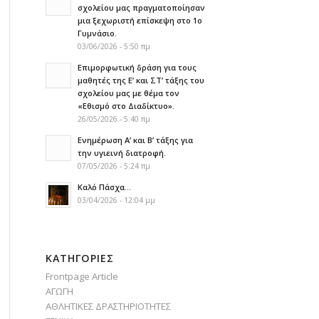
σχολείου μας πραγματοποίησαν
μια ξεχωριστή επίσκεψη στο 1ο
Γυμνάσιο.
03/06/2026 - 5:50 πμ
Επιμορφωτική δράση για τους
μαθητές της Ε’ και ΣΤ’ τάξης του
σχολείου μας με θέμα τον
«Εθισμό στο Διαδίκτυο».
26/05/2026 - 5:40 πμ
Ενημέρωση Α’ και Β’ τάξης για
την υγιεινή διατροφή.
07/05/2026 - 5:24 πμ
Καλό Πάσχα…
03/04/2026 - 12:04 μμ
KΑΤΗΓΟΡΊΕΣ
Frontpage Article
ΑΓΩΓΗ
ΑΘΛΗΤΙΚΕΣ ΔΡΑΣΤΗΡΙΟΤΗΤΕΣ