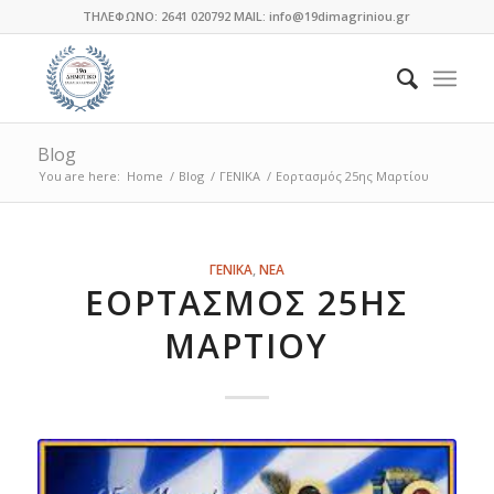
ΤΗΛΕΦΩΝΟ: 2641 020792 MAIL: info@19dimagriniou.gr
Blog
You are here:
Home
/
Blog
/
ΓΕΝΙΚΑ
/
Εορτασμός 25ης Μαρτίου
λέει:
λέει:
λέει:
λέει:
λέει:
λέει:
λέει:
λέει:
λέει:
λέει:
λέει:
λέει:
λέει:
ΓΕΝΙΚΑ
,
ΝΕΑ
ΕΟΡΤΑΣΜΌΣ 25ΗΣ
ΜΑΡΤΊΟΥ