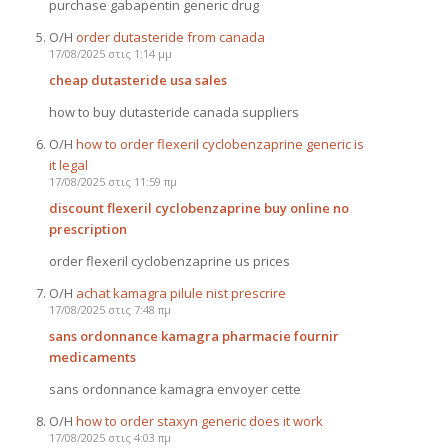
purchase gabapentin generic drug
Ο/Η
order dutasteride from canada
17/08/2025 στις 1:14 μμ
cheap dutasteride usa sales
how to buy dutasteride canada suppliers
Ο/Η
how to order flexeril cyclobenzaprine generic is
it legal
17/08/2025 στις 11:59 πμ
discount flexeril cyclobenzaprine buy online no
prescription
order flexeril cyclobenzaprine us prices
Ο/Η
achat kamagra pilule nist prescrire
17/08/2025 στις 7:48 πμ
sans ordonnance kamagra pharmacie fournir
medicaments
sans ordonnance kamagra envoyer cette
Ο/Η
how to order staxyn generic does it work
17/08/2025 στις 4:03 πμ