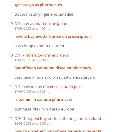
get staxyn us pharmacies
discount staxyn generic canadian
Ο/Η
buy avodart online japan
17/08/2025 στις 4:02 πμ
how to buy avodart price on prescription
buy cheap avodart uk order
Ο/Η
xifaxan cod online orders
17/08/2025 στις 2:35 πμ
buy xifaxan canadian discount pharmacy
purchase xifaxan no prescription mastercard
Ο/Η
how to buy rifaximin canada price
17/08/2025 στις 2:23 πμ
rifaximin in canada pharmacie
purchase rifaximin cheap europe
Ο/Η
cheapest buy enclomiphene generic ireland
16/08/2025 στις 5:35 μμ
how to order enclomiphene generic overnight