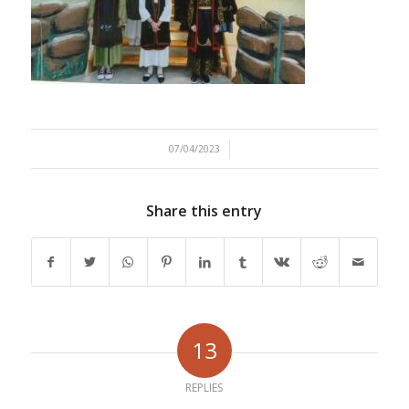
/
07/04/2023
Share this entry
13
REPLIES