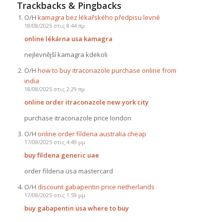
Trackbacks & Pingbacks
Ο/Η
kamagra bez lékařského předpisu levné
18/08/2025 στις 8:44 πμ
online lékárna usa kamagra
nejlevnější kamagra kdekoli
Ο/Η
how to buy itraconazole purchase online from
india
18/08/2025 στις 2:29 πμ
online order itraconazole new york city
purchase itraconazole price london
Ο/Η
online order fildena australia cheap
17/08/2025 στις 4:49 μμ
buy fildena generic uae
order fildena usa mastercard
Ο/Η
discount gabapentin price netherlands
17/08/2025 στις 1:59 μμ
buy gabapentin usa where to buy