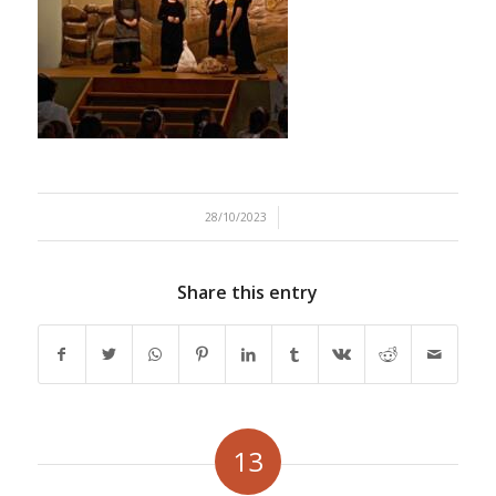
/
28/10/2023
Share this entry
13