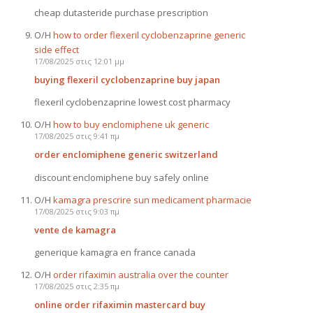
cheap dutasteride purchase prescription
Ο/Η
how to order flexeril cyclobenzaprine generic
side effect
17/08/2025 στις 12:01 μμ
buying flexeril cyclobenzaprine buy japan
flexeril cyclobenzaprine lowest cost pharmacy
Ο/Η
how to buy enclomiphene uk generic
17/08/2025 στις 9:41 πμ
order enclomiphene generic switzerland
discount enclomiphene buy safely online
Ο/Η
kamagra prescrire sun medicament pharmacie
17/08/2025 στις 9:03 πμ
vente de kamagra
generique kamagra en france canada
Ο/Η
order rifaximin australia over the counter
17/08/2025 στις 2:35 πμ
online order rifaximin mastercard buy