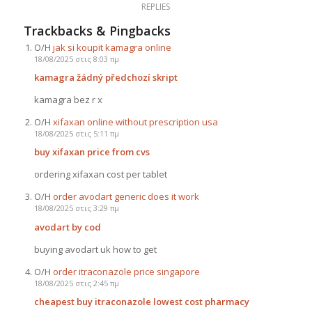
REPLIES
Trackbacks & Pingbacks
Ο/Η
jak si koupit kamagra online
18/08/2025 στις 8:03 πμ
kamagra žádný předchozí skript
kamagra bez r x
Ο/Η
xifaxan online without prescription usa
18/08/2025 στις 5:11 πμ
buy xifaxan price from cvs
ordering xifaxan cost per tablet
Ο/Η
order avodart generic does it work
18/08/2025 στις 3:29 πμ
avodart by cod
buying avodart uk how to get
Ο/Η
order itraconazole price singapore
18/08/2025 στις 2:45 πμ
cheapest buy itraconazole lowest cost pharmacy