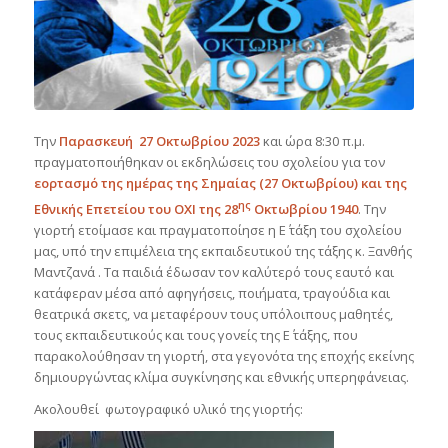
Την
Παρασκευή 27 Οκτωβρίου
2023
και ώρα 8:30 π.μ.
πραγματοποιήθηκαν οι εκδηλώσεις του σχολείου για τον
εορτασμό της ημέρας της Σημαίας (27 Οκτωβρίου) και της
ης
Εθνικής Επετείου του ΟΧΙ της 28
Οκτωβρίου 1940
. Την
γιορτή ετοίμασε και πραγματοποίησε η Ε΄ τάξη του σχολείου
μας, υπό την επιμέλεια της εκπαιδευτικού της τάξης κ. Ξανθής
Μαντζανά . Τα παιδιά έδωσαν τον καλύτερό τους εαυτό και
κατάφεραν μέσα από αφηγήσεις, ποιήματα, τραγούδια και
θεατρικά σκετς, να μεταφέρουν τους υπόλοιπους μαθητές,
τους εκπαιδευτικούς και τους γονείς της Ε΄ τάξης, που
παρακολούθησαν τη γιορτή, στα γεγονότα της εποχής εκείνης
δημιουργώντας κλίμα συγκίνησης και εθνικής υπερηφάνειας.
Ακολουθεί φωτογραφικό υλικό της γιορτής: