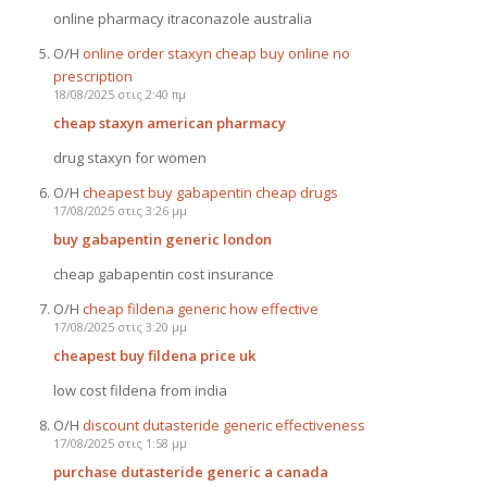
online pharmacy itraconazole australia
Ο/Η
online order staxyn cheap buy online no
prescription
18/08/2025 στις 2:40 πμ
cheap staxyn american pharmacy
drug staxyn for women
Ο/Η
cheapest buy gabapentin cheap drugs
17/08/2025 στις 3:26 μμ
buy gabapentin generic london
cheap gabapentin cost insurance
Ο/Η
cheap fildena generic how effective
17/08/2025 στις 3:20 μμ
cheapest buy fildena price uk
low cost fildena from india
Ο/Η
discount dutasteride generic effectiveness
17/08/2025 στις 1:58 μμ
purchase dutasteride generic a canada