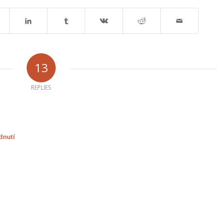
13
REPLIES
dnutí