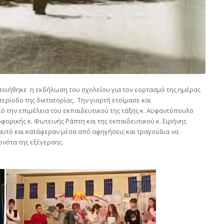
ιήθηκε η εκδήλωση του σχολείου για τον εορτασμό της ημέρας
ερίοδο της δικτατορίας. Την γιορτή ετοίμασε και
πό την επιμέλεια του εκπαιδευτικού της τάξης κ. Αϋφαντόπουλο
ορικής κ. Φωτεινής Ράπτη και της εκπαιδευτικού κ. Ειρήνης
αυτό και κατάφεραν μέσα από αφηγήσεις και τραγούδια να
νότα της εξέγερσης.