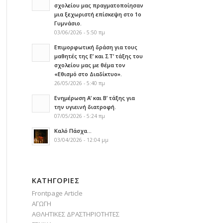
σχολείου μας πραγματοποίησαν
μια ξεχωριστή επίσκεψη στο 1ο
Γυμνάσιο.
03/06/2026 - 5:50 πμ
Επιμορφωτική δράση για τους
μαθητές της Ε’ και ΣΤ’ τάξης του
σχολείου μας με θέμα τον
«Εθισμό στο Διαδίκτυο».
26/05/2026 - 5:40 πμ
Ενημέρωση Α’ και Β’ τάξης για
την υγιεινή διατροφή.
07/05/2026 - 5:24 πμ
Καλό Πάσχα…
03/04/2026 - 12:04 μμ
KΑΤΗΓΟΡΊΕΣ
Frontpage Article
ΑΓΩΓΗ
ΑΘΛΗΤΙΚΕΣ ΔΡΑΣΤΗΡΙΟΤΗΤΕΣ