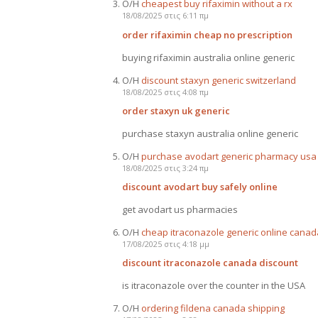
Ο/Η
cheapest buy rifaximin without a rx
18/08/2025 στις 6:11 πμ
order rifaximin cheap no prescription
buying rifaximin australia online generic
Ο/Η
discount staxyn generic switzerland
18/08/2025 στις 4:08 πμ
order staxyn uk generic
purchase staxyn australia online generic
Ο/Η
purchase avodart generic pharmacy usa
18/08/2025 στις 3:24 πμ
discount avodart buy safely online
get avodart us pharmacies
Ο/Η
cheap itraconazole generic online canad
17/08/2025 στις 4:18 μμ
discount itraconazole canada discount
is itraconazole over the counter in the USA
Ο/Η
ordering fildena canada shipping