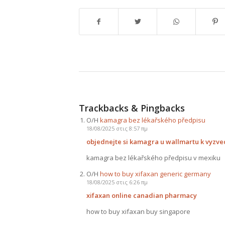
Trackbacks & Pingbacks
Ο/Η
kamagra bez lékařského předpisu
18/08/2025 στις 8:57 πμ
objednejte si kamagra u wallmartu k vyzve
kamagra bez lékařského předpisu v mexiku
Ο/Η
how to buy xifaxan generic germany
18/08/2025 στις 6:26 πμ
xifaxan online canadian pharmacy
how to buy xifaxan buy singapore