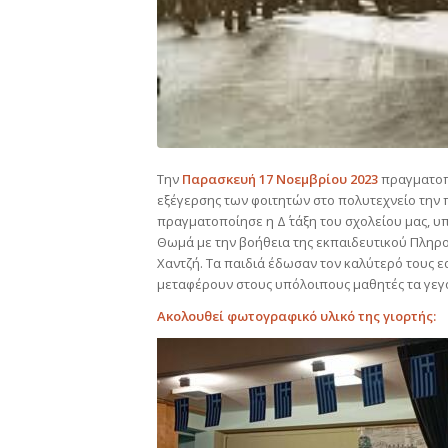
Την
Παρασκευή 17 Νοεμβρίου 2023
πραγματοπο
εξέγερσης των φοιτητών στο πολυτεχνείο την π
πραγματοποίησε η Δ΄ τάξη του σχολείου μας, υ
Θωμά με την βοήθεια της εκπαιδευτικού Πληροφ
Χαντζή. Τα παιδιά έδωσαν τον καλύτερό τους ε
μεταφέρουν στους υπόλοιπους μαθητές τα γεγο
Ακολουθεί φωτογραφικό υλικό της γιορτής: