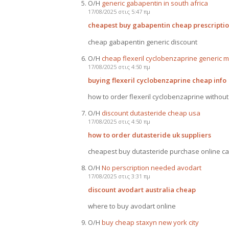
Ο/Η
generic gabapentin in south africa
17/08/2025 στις 5:47 πμ
cheapest buy gabapentin cheap prescripti
cheap gabapentin generic discount
Ο/Η
cheap flexeril cyclobenzaprine generic 
17/08/2025 στις 4:50 πμ
buying flexeril cyclobenzaprine cheap info
how to order flexeril cyclobenzaprine without 
Ο/Η
discount dutasteride cheap usa
17/08/2025 στις 4:50 πμ
how to order dutasteride uk suppliers
cheapest buy dutasteride purchase online c
Ο/Η
No perscription needed avodart
17/08/2025 στις 3:31 πμ
discount avodart australia cheap
where to buy avodart online
Ο/Η
buy cheap staxyn new york city