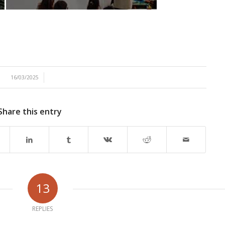
/
16/03/2025
Share this entry
13
REPLIES