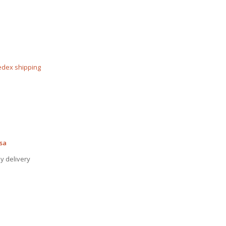
edex shipping
usa
y delivery