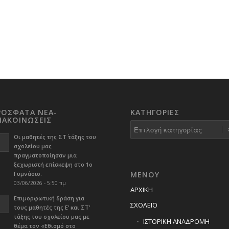
ΡΟΣΦΑΤΑ ΝΕΑ-
KΑΤΗΓΟΡΊΕΣ
ΝΑΚΟΙΝΩΣΕΙΣ
Kατηγορίες
Οι μαθητές της ΣΤ΄ τάξης του
σχολείου μας
πραγματοποίησαν μια
ξεχωριστή επίσκεψη στο 1ο
Γυμνάσιο.
ΜΕΝΟΥ
03/06/2026 - 5:50 πμ
ΑΡΧΙΚΗ
Επιμορφωτική δράση για
ΣΧΟΛΕΙΟ
τους μαθητές της Ε’ και ΣΤ’
τάξης του σχολείου μας με
ΙΣΤΟΡΙΚΗ ΑΝΑΔΡΟΜΗ
θέμα τον «Εθισμό στο