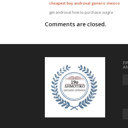
cheapest buy androxal generic mexico
get androxal how to purchase viagra
Comments are closed.
Π
Α