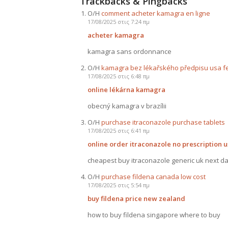
Trackbacks & Pingbacks
Ο/Η
comment acheter kamagra en ligne
17/08/2025 στις 7:24 πμ
acheter kamagra
kamagra sans ordonnance
Ο/Η
kamagra bez lékařského předpisu usa f
17/08/2025 στις 6:48 πμ
online lékárna kamagra
obecný kamagra v brazílii
Ο/Η
purchase itraconazole purchase tablets
17/08/2025 στις 6:41 πμ
online order itraconazole no prescription 
cheapest buy itraconazole generic uk next da
Ο/Η
purchase fildena canada low cost
17/08/2025 στις 5:54 πμ
buy fildena price new zealand
how to buy fildena singapore where to buy