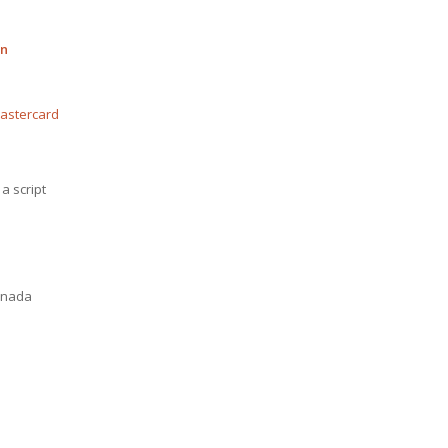
on
mastercard
a script
anada