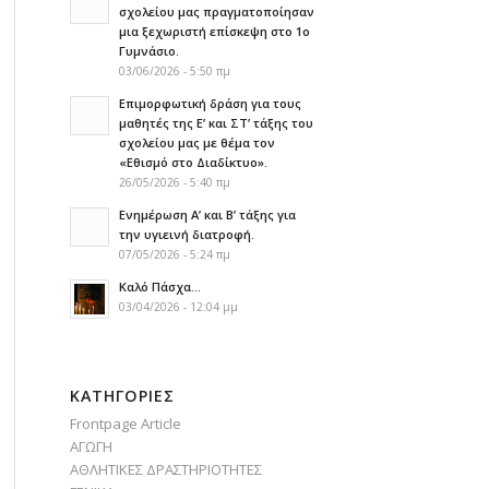
σχολείου μας πραγματοποίησαν
μια ξεχωριστή επίσκεψη στο 1ο
Γυμνάσιο.
03/06/2026 - 5:50 πμ
Επιμορφωτική δράση για τους
μαθητές της Ε’ και ΣΤ’ τάξης του
σχολείου μας με θέμα τον
«Εθισμό στο Διαδίκτυο».
26/05/2026 - 5:40 πμ
Ενημέρωση Α’ και Β’ τάξης για
την υγιεινή διατροφή.
07/05/2026 - 5:24 πμ
Καλό Πάσχα…
03/04/2026 - 12:04 μμ
KΑΤΗΓΟΡΊΕΣ
Frontpage Article
ΑΓΩΓΗ
ΑΘΛΗΤΙΚΕΣ ΔΡΑΣΤΗΡΙΟΤΗΤΕΣ