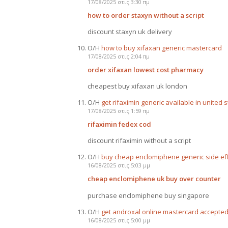
17/08/2025 στις 3:30 πμ
how to order staxyn without a script
discount staxyn uk delivery
Ο/Η
how to buy xifaxan generic mastercard
17/08/2025 στις 2:04 πμ
order xifaxan lowest cost pharmacy
cheapest buy xifaxan uk london
Ο/Η
get rifaximin generic available in united 
17/08/2025 στις 1:59 πμ
rifaximin fedex cod
discount rifaximin without a script
Ο/Η
buy cheap enclomiphene generic side ef
16/08/2025 στις 5:03 μμ
cheap enclomiphene uk buy over counter
purchase enclomiphene buy singapore
Ο/Η
get androxal online mastercard accepte
16/08/2025 στις 5:00 μμ