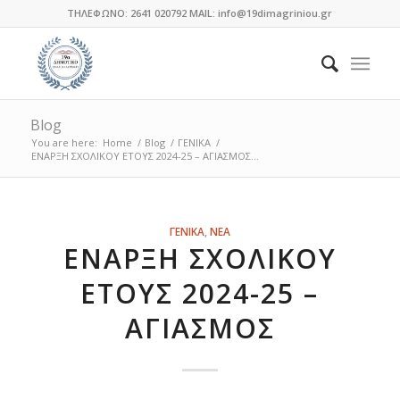
ΤΗΛΕΦΩΝΟ: 2641 020792 MAIL: info@19dimagriniou.gr
Blog
You are here:
Home
/
Blog
/
ΓΕΝΙΚΑ
/
ΕΝΑΡΞΗ ΣΧΟΛΙΚΟΥ ΕΤΟΥΣ 2024-25 – ΑΓΙΑΣΜΟΣ...
λέει:
λέει:
λέει:
λέει:
λέει:
λέει:
λέει:
λέει:
λέει:
λέει:
λέει:
λέει:
λέει:
ΓΕΝΙΚΑ
,
ΝΕΑ
ΕΝΑΡΞΗ ΣΧΟΛΙΚΟΥ
ΕΤΟΥΣ 2024-25 –
ΑΓΙΑΣΜΟΣ