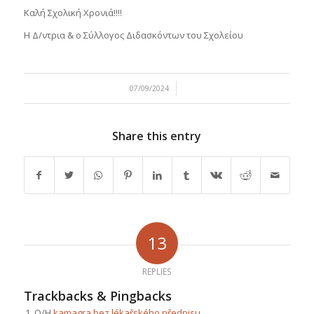
Καλή Σχολική Χρονιά!!!!
Η Δ/ντρια & ο Σύλλογος Διδασκόντων του Σχολείου
/
07/09/2024
Share this entry
13
REPLIES
Trackbacks & Pingbacks
Ο/Η
kamagra bez lékařského předpisu