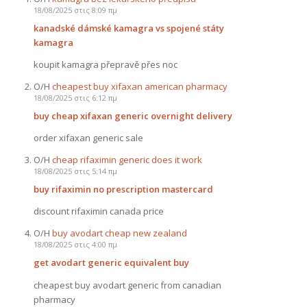
18/08/2025 στις 8:09 πμ
kanadské dámské kamagra vs spojené státy
kamagra
koupit kamagra přepravě přes noc
Ο/Η
cheapest buy xifaxan american pharmacy
18/08/2025 στις 6:12 πμ
buy cheap xifaxan generic overnight delivery
order xifaxan generic sale
Ο/Η
cheap rifaximin generic does it work
18/08/2025 στις 5:14 πμ
buy rifaximin no prescription mastercard
discount rifaximin canada price
Ο/Η
buy avodart cheap new zealand
18/08/2025 στις 4:00 πμ
get avodart generic equivalent buy
cheapest buy avodart generic from canadian
pharmacy