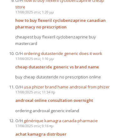
Ο/Η
how to buy flexeril cyclobenzaprine cheap
store
17/08/2025 στις 1:20 μμ
how to buy flexeril cyclobenzaprine canadian
pharmacy no prescription
cheapest buy flexeril cyclobenzaprine buy
mastercard
Ο/Η
ordering dutasteride generic does it work
17/08/2025 στις 1:10 μμ
cheap dutasteride generic vs brand name
buy cheap dutasteride no prescription online
Ο/Η
usa phizer brand hame androxal from phizer
17/08/2025 στις 11:34 πμ
androxal online consultation overnight
ordering androxal generic ireland
Ο/Η
générique kamagra canada pharmacie
17/08/2025 στις 9:16 πμ
achat kamagra distribuer