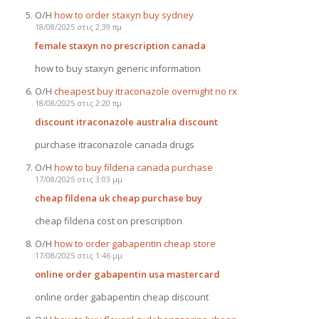
Ο/Η
how to order staxyn buy sydney
18/08/2025 στις 2:39 πμ
female staxyn no prescription canada
how to buy staxyn generic information
Ο/Η
cheapest buy itraconazole overnight no rx
18/08/2025 στις 2:20 πμ
discount itraconazole australia discount
purchase itraconazole canada drugs
Ο/Η
how to buy fildena canada purchase
17/08/2025 στις 3:03 μμ
cheap fildena uk cheap purchase buy
cheap fildena cost on prescription
Ο/Η
how to order gabapentin cheap store
17/08/2025 στις 1:46 μμ
online order gabapentin usa mastercard
online order gabapentin cheap discount