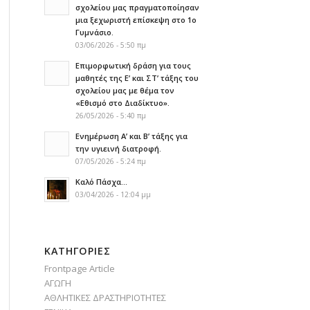
σχολείου μας πραγματοποίησαν
μια ξεχωριστή επίσκεψη στο 1ο
Γυμνάσιο.
03/06/2026 - 5:50 πμ
Επιμορφωτική δράση για τους
μαθητές της Ε’ και ΣΤ’ τάξης του
σχολείου μας με θέμα τον
«Εθισμό στο Διαδίκτυο».
26/05/2026 - 5:40 πμ
Ενημέρωση Α’ και Β’ τάξης για
την υγιεινή διατροφή.
07/05/2026 - 5:24 πμ
Καλό Πάσχα…
03/04/2026 - 12:04 μμ
KΑΤΗΓΟΡΊΕΣ
Frontpage Article
ΑΓΩΓΗ
ΑΘΛΗΤΙΚΕΣ ΔΡΑΣΤΗΡΙΟΤΗΤΕΣ