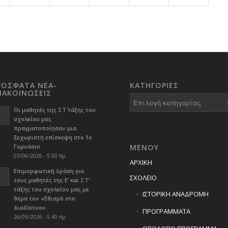
ΡΟΣΦΑΤΑ ΝΕΑ-
KΑΤΗΓΟΡΊΕΣ
ΝΑΚΟΙΝΩΣΕΙΣ
Kατηγορίες
Οι μαθητές της ΣΤ΄ τάξης του
σχολείου μας
πραγματοποίησαν μια
ξεχωριστή επίσκεψη στο 1ο
Γυμνάσιο.
ΜΕΝΟΥ
03/06/2026 - 5:50 πμ
ΑΡΧΙΚΗ
Επιμορφωτική δράση για
ΣΧΟΛΕΙΟ
τους μαθητές της Ε’ και ΣΤ’
τάξης του σχολείου μας με
ΙΣΤΟΡΙΚΗ ΑΝΑΔΡΟΜΗ
θέμα τον «Εθισμό στο
Διαδίκτυο».
ΠΡΟΓΡΑΜΜΑΤΑ
26/05/2026 - 5:40 πμ