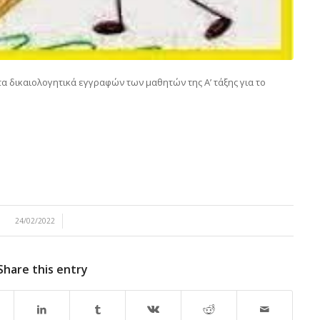
α δικαιολογητικά εγγραφών των μαθητών της Α’ τάξης για το
/
24/02/2022
Share this entry