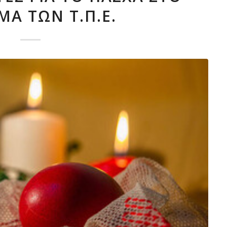
Α ΤΩΝ Τ.Π.Ε.