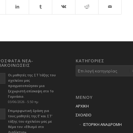
ΡΟΣΦΑΤΑ ΝΕΑ-
KΑΤΗΓΟΡΊΕΣ
ΝΑΚΟΙΝΩΣΕΙΣ
Kατηγορίες
Οι μαθητές της ΣΤ΄ τάξης του
σχολείου μας
πραγματοποίησαν μια
ξεχωριστή επίσκεψη στο 1ο
Γυμνάσιο.
ΜΕΝΟΥ
03/06/2026 - 5:50 πμ
ΑΡΧΙΚΗ
Επιμορφωτική δράση για
ΣΧΟΛΕΙΟ
τους μαθητές της Ε’ και ΣΤ’
τάξης του σχολείου μας με
ΙΣΤΟΡΙΚΗ ΑΝΑΔΡΟΜΗ
θέμα τον «Εθισμό στο
Διαδίκτυο».