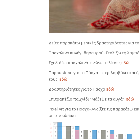
Δείτε παρακάτω μερικές δραστηριότητες για τ
Πασχαλινό κυνήγι θησαυρού- Στολίζω τη λαμπ
Σχεδιάζω πασχαλινά- ενώνω τελίτσες
εδώ
Παρουσίαση για το Πάσχα – περιλαμβάνει και έ
τους)
εδώ
Δραστηριότητες για το Πάσχα
εδώ
Επιτραπέζιο παιχνίδι “Μάζεψε τα αυγά”
εδώ
Pixel Art για το Πάσχα- Ανοίξτε τις παρακάτω 
με τον κώδικα