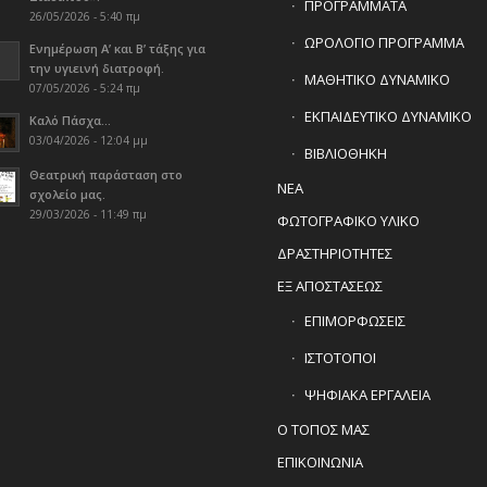
ΠΡΟΓΡΑΜΜΑΤΑ
26/05/2026 - 5:40 πμ
ΩΡΟΛΟΓΙΟ ΠΡΟΓΡΑΜΜΑ
Ενημέρωση Α’ και Β’ τάξης για
την υγιεινή διατροφή.
ΜΑΘΗΤΙΚΟ ΔΥΝΑΜΙΚΟ
07/05/2026 - 5:24 πμ
ΕΚΠΑΙΔΕΥΤΙΚΟ ΔΥΝΑΜΙΚΟ
Καλό Πάσχα…
03/04/2026 - 12:04 μμ
ΒΙΒΛΙΟΘΗΚΗ
Θεατρική παράσταση στο
ΝΕΑ
σχολείο μας.
29/03/2026 - 11:49 πμ
ΦΩΤΟΓΡΑΦΙΚΟ ΥΛΙΚΟ
ΔΡΑΣΤΗΡΙΟΤΗΤΕΣ
ΕΞ ΑΠΟΣΤΑΣΕΩΣ
ΕΠΙΜΟΡΦΩΣΕΙΣ
ΙΣΤΟΤΟΠΟΙ
ΨΗΦΙΑΚΑ ΕΡΓΑΛΕΙΑ
Ο ΤΟΠΟΣ ΜΑΣ
ΕΠΙΚΟΙΝΩΝΙΑ