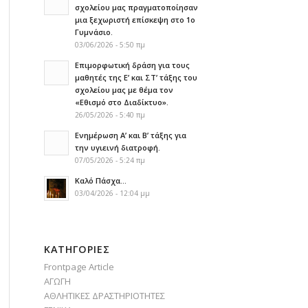
σχολείου μας πραγματοποίησαν
μια ξεχωριστή επίσκεψη στο 1ο
Γυμνάσιο.
03/06/2026 - 5:50 πμ
Επιμορφωτική δράση για τους
μαθητές της Ε’ και ΣΤ’ τάξης του
σχολείου μας με θέμα τον
«Εθισμό στο Διαδίκτυο».
26/05/2026 - 5:40 πμ
Ενημέρωση Α’ και Β’ τάξης για
την υγιεινή διατροφή.
07/05/2026 - 5:24 πμ
Καλό Πάσχα…
03/04/2026 - 12:04 μμ
KΑΤΗΓΟΡΊΕΣ
Frontpage Article
ΑΓΩΓΗ
ΑΘΛΗΤΙΚΕΣ ΔΡΑΣΤΗΡΙΟΤΗΤΕΣ