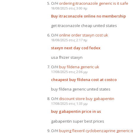
Ο/Η
ordering itraconazole generic is it safe
18/08/2025 στις 3:00 πμ
Buy itraconazole online no membership
get itraconazole cheap united states
Ο/Η
online order staxyn cost uk
18/08/2025 στις 2:17 πμ
staxyn next day cod fedex
usa fhizer staxyn
Ο/Η
buy fildena generic uk
17/08/2025 στις 2:06 μμ
cheapest buy fildena cost at costco
buy fildena generic united states
Ο/Η
discount store buy gabapentin
17/08/2025 στις 1:33 μμ
buy gabapentin price in us
gabapentin super best prices
Ο/Η
buying flexeril cyclobenzaprine generic i