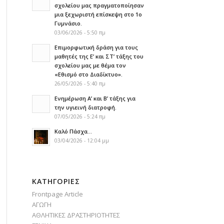
σχολείου μας πραγματοποίησαν
μια ξεχωριστή επίσκεψη στο 1ο
Γυμνάσιο.
03/06/2026 - 5:50 πμ
Επιμορφωτική δράση για τους
μαθητές της Ε’ και ΣΤ’ τάξης του
σχολείου μας με θέμα τον
«Εθισμό στο Διαδίκτυο».
26/05/2026 - 5:40 πμ
Ενημέρωση Α’ και Β’ τάξης για
την υγιεινή διατροφή.
07/05/2026 - 5:24 πμ
Καλό Πάσχα…
03/04/2026 - 12:04 μμ
KΑΤΗΓΟΡΊΕΣ
Frontpage Article
ΑΓΩΓΗ
ΑΘΛΗΤΙΚΕΣ ΔΡΑΣΤΗΡΙΟΤΗΤΕΣ