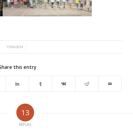
/
17/06/2024
Share this entry
13
REPLIES