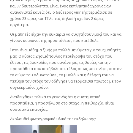
και 37 δευτερόλεπτα. Είναι ένας εκπληκτικός χρόνος αν
αναλογιστεί κανείς ότι ο δεύτερος νικητής τερμάτισε σε
χρόνο 23 ώρες και 17 λεπτά, δηλαδή σχεδόν 2 ώρες
αργότερα.
Οι μαθητές είχαν την ευκαιρία να συζητήσουν μαζί του και να
γίνουν κοινωνοί της προσπάθειας που κατέβαλε.
Ήταν ένα μάθημα ζωής με πολλά μηνύματα για τους μαθητές
μας. Ο κύριος Ζησιμόπουλος περιέγραψε τον στόχο που
έθεσε , τις δυσκολίες που συνάντησε, τις θυσίες και την
προσπάθεια που κατέβαλε και τέλος όπως μας ανέφερε όταν
το σώμα του αδυνατούσε , το μυαλό και η θέλησή του να
πετύχει τον στόχο τον οδήγησε να τερματίσει πρώτος με τον
συγκεκριμένο χρόνο.
Αναδείχθηκε τελικά το γεγονός ότι η συστηματική
προσπάθεια, η προσήλωση στο στόχο, η πειθαρχία, είναι
συστατικά επιτυχίας.
Ακολουθεί φωτογραφικό υλικό της εκδήλωσης: