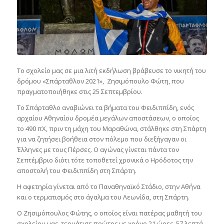
Το σχολείο μας σε μια λιτή εκδήλωση βράβευσε το νικητή του
δρόμου «Σπάρταθλον 2021», Ζησιμόπουλο Φώτη, που
πραγματοποιήθηκε στις 25 Σεπτεμβρίου.
Το Σπάρταθλο αναβιώνει τα βήματα του Φειδιππίδη, ενός
αρχαίου Αθηναίου δρομέα μεγάλων αποστάσεων, ο οποίος
το 490 πΧ, πριν τη μάχη του Μαραθώνα, στάλθηκε στη Σπάρτη
για να ζητήσει βοήθεια στον πόλεμο που διεξήγαγαν οι
Έλληνες με τους Πέρσες. Ο αγώνας γίνεται πάντα τον
Σεπτέμβριο διότι τότε τοποθετεί χρονικά ο Ηρόδοτος την
αποστολή του Φειδιππίδη στη Σπάρτη.
Η αφετηρία γίνεται από το Παναθηναϊκό Στάδιο, στην Αθήνα
και ο τερματισμός στο άγαλμα του Λεωνίδα, στη Σπάρτη.
Ο Ζησιμόπουλος Φώτης, ο οποίος είναι πατέρας μαθητή του
σχολείου μας, τερμάτισε πρώτος με χρόνο 21 ώρες, 57 λεπτά