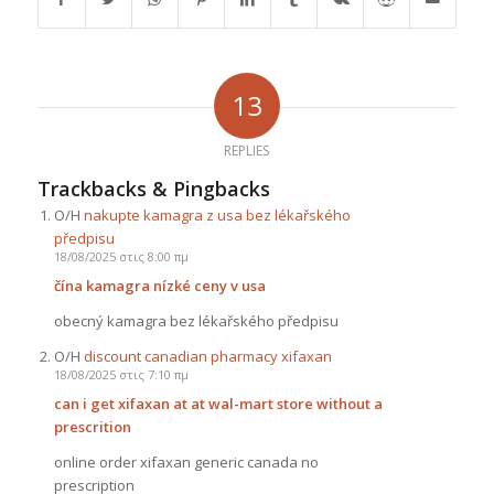
13
REPLIES
Trackbacks & Pingbacks
Ο/Η
nakupte kamagra z usa bez lékařského
předpisu
18/08/2025 στις 8:00 πμ
čína kamagra nízké ceny v usa
obecný kamagra bez lékařského předpisu
Ο/Η
discount canadian pharmacy xifaxan
18/08/2025 στις 7:10 πμ
can i get xifaxan at at wal-mart store without a
prescrition
online order xifaxan generic canada no
prescription