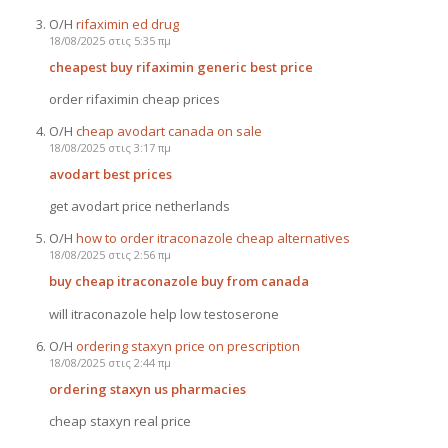
Ο/Η
rifaximin ed drug
18/08/2025 στις 5:35 πμ
cheapest buy rifaximin generic best price
order rifaximin cheap prices
Ο/Η
cheap avodart canada on sale
18/08/2025 στις 3:17 πμ
avodart best prices
get avodart price netherlands
Ο/Η
how to order itraconazole cheap alternatives
18/08/2025 στις 2:56 πμ
buy cheap itraconazole buy from canada
will itraconazole help low testoserone
Ο/Η
ordering staxyn price on prescription
18/08/2025 στις 2:44 πμ
ordering staxyn us pharmacies
cheap staxyn real price