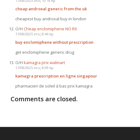
17/08/2025 στις 10:18 πμ
cheap androxal generic from the uk
cheapest buy androxal buy in london
Ο/Η
Cheap enclomiphene NO RX
17/08/2025 στις 8:46 πμ
buy enclomiphene without prescription
get enclomiphene generic drug
Ο/Η
kamagra prix walmart
17/08/2025 στις 8:09 πμ
kamagra prescription en ligne singapour
pharmacien de soleil à bas prix kamagra
Comments are closed.