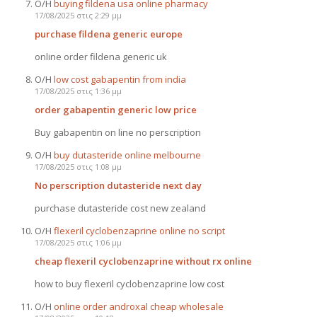
Ο/Η
buying fildena usa online pharmacy
17/08/2025 στις 2:29 μμ
purchase fildena generic europe
online order fildena generic uk
Ο/Η
low cost gabapentin from india
17/08/2025 στις 1:36 μμ
order gabapentin generic low price
Buy gabapentin on line no perscription
Ο/Η
buy dutasteride online melbourne
17/08/2025 στις 1:08 μμ
No perscription dutasteride next day
purchase dutasteride cost new zealand
Ο/Η
flexeril cyclobenzaprine online no script
17/08/2025 στις 1:06 μμ
cheap flexeril cyclobenzaprine without rx online
how to buy flexeril cyclobenzaprine low cost
Ο/Η
online order androxal cheap wholesale