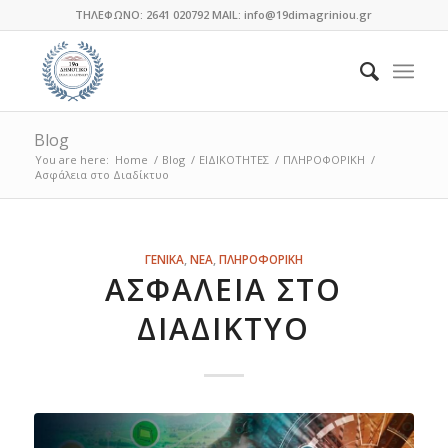
ΤΗΛΕΦΩΝΟ: 2641 020792 MAIL: info@19dimagriniou.gr
Blog
You are here:
Home
/
Blog
/
ΕΙΔΙΚΟΤΗΤΕΣ
/
ΠΛΗΡΟΦΟΡΙΚΗ
/
Ασφάλεια στο Διαδίκτυο
λέει:
λέει:
λέει:
λέει:
λέει:
λέει:
λέει:
λέει:
λέει:
λέει:
λέει:
λέει:
λέει:
ΓΕΝΙΚΑ
,
ΝΕΑ
,
ΠΛΗΡΟΦΟΡΙΚΗ
ΑΣΦΆΛΕΙΑ ΣΤΟ
ΔΙΑΔΊΚΤΥΟ