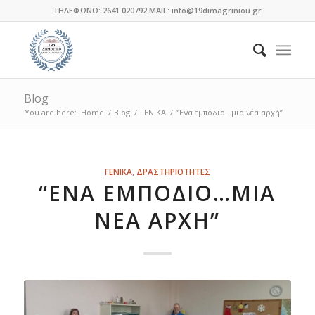
ΤΗΛΕΦΩΝΟ: 2641 020792 MAIL: info@19dimagriniou.gr
Blog
You are here:
Home
/
Blog
/
ΓΕΝΙΚΑ
/
“Ένα εμπόδιο…μια νέα αρχή”
λέει:
λέει:
λέει:
λέει:
λέει:
λέει:
λέει:
λέει:
λέει:
λέει:
λέει:
λέει:
ΓΕΝΙΚΑ
,
ΔΡΑΣΤΗΡΙΟΤΗΤΕΣ
“ΈΝΑ ΕΜΠΌΔΙΟ…ΜΙΑ
ΝΈΑ ΑΡΧΉ”