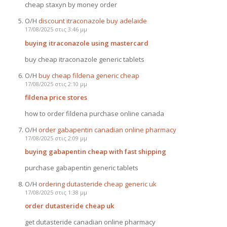
cheap staxyn by money order
Ο/Η
discount itraconazole buy adelaide
17/08/2025 στις 3:46 μμ
buying itraconazole using mastercard
buy cheap itraconazole generic tablets
Ο/Η
buy cheap fildena generic cheap
17/08/2025 στις 2:10 μμ
fildena price stores
how to order fildena purchase online canada
Ο/Η
order gabapentin canadian online pharmacy
17/08/2025 στις 2:09 μμ
buying gabapentin cheap with fast shipping
purchase gabapentin generic tablets
Ο/Η
ordering dutasteride cheap generic uk
17/08/2025 στις 1:38 μμ
order dutasteride cheap uk
get dutasteride canadian online pharmacy