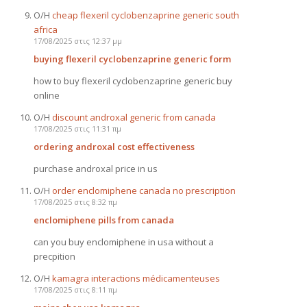
Ο/Η
cheap flexeril cyclobenzaprine generic south
africa
17/08/2025 στις 12:37 μμ
buying flexeril cyclobenzaprine generic form
how to buy flexeril cyclobenzaprine generic buy
online
Ο/Η
discount androxal generic from canada
17/08/2025 στις 11:31 πμ
ordering androxal cost effectiveness
purchase androxal price in us
Ο/Η
order enclomiphene canada no prescription
17/08/2025 στις 8:32 πμ
enclomiphene pills from canada
can you buy enclomiphene in usa without a
precpition
Ο/Η
kamagra interactions médicamenteuses
17/08/2025 στις 8:11 πμ