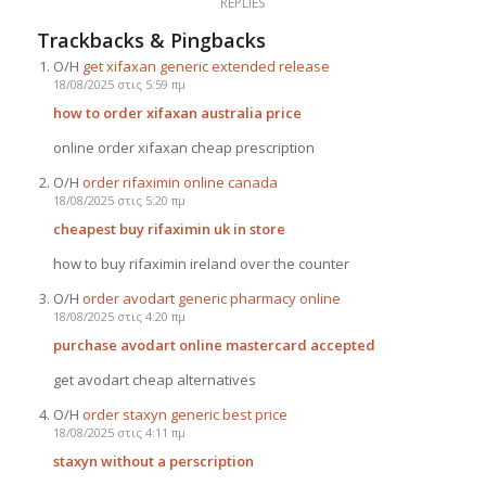
REPLIES
Trackbacks & Pingbacks
Ο/Η
get xifaxan generic extended release
18/08/2025 στις 5:59 πμ
how to order xifaxan australia price
online order xifaxan cheap prescription
Ο/Η
order rifaximin online canada
18/08/2025 στις 5:20 πμ
cheapest buy rifaximin uk in store
how to buy rifaximin ireland over the counter
Ο/Η
order avodart generic pharmacy online
18/08/2025 στις 4:20 πμ
purchase avodart online mastercard accepted
get avodart cheap alternatives
Ο/Η
order staxyn generic best price
18/08/2025 στις 4:11 πμ
staxyn without a perscription