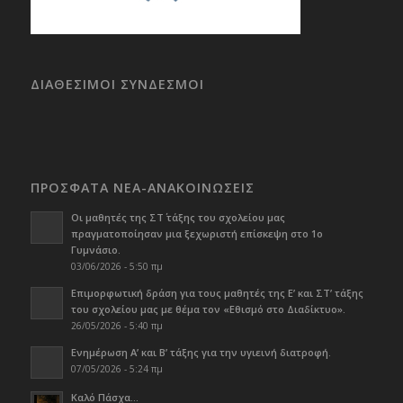
ΔΙΑΘΕΣΙΜΟΙ ΣΥΝΔΕΣΜΟΙ
ΠΡΟΣΦΑΤΑ ΝΕΑ-ΑΝΑΚΟΙΝΩΣΕΙΣ
Οι μαθητές της ΣΤ΄ τάξης του σχολείου μας
πραγματοποίησαν μια ξεχωριστή επίσκεψη στο 1ο
Γυμνάσιο.
03/06/2026 - 5:50 πμ
Επιμορφωτική δράση για τους μαθητές της Ε’ και ΣΤ’ τάξης
του σχολείου μας με θέμα τον «Εθισμό στο Διαδίκτυο».
26/05/2026 - 5:40 πμ
Ενημέρωση Α’ και Β’ τάξης για την υγιεινή διατροφή.
07/05/2026 - 5:24 πμ
Καλό Πάσχα…