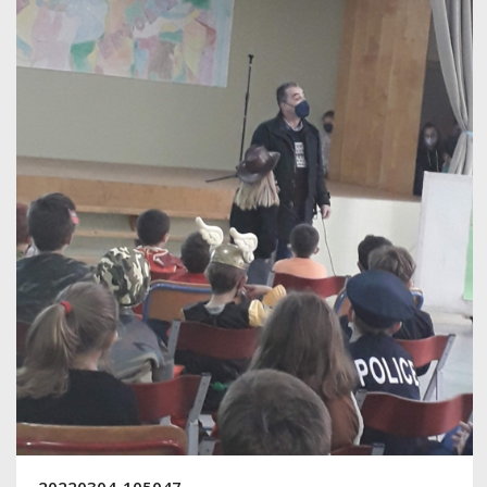
20220304_105047