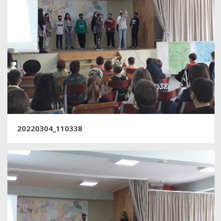
20220304_110338