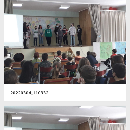
20220304_110332