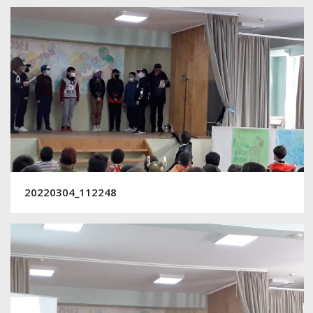
20220304_112248