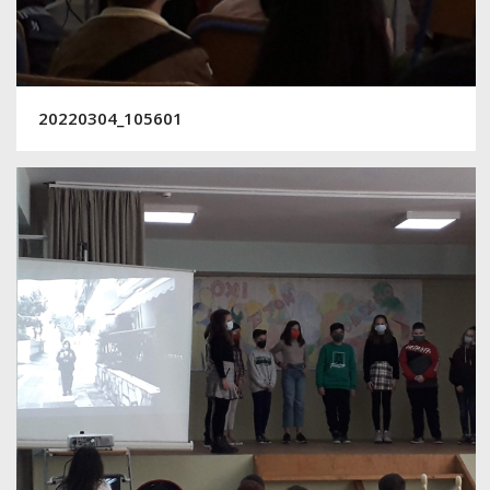
20220304_105601