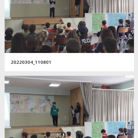
20220304_110801